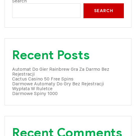
Search
SEARCH
Recent Posts
Automat Do Gier Rainbrew Gra Za Darmo Bez
Rejestracji
Cactus Casino 50 Free Spins
Darmowe Automaty Do Gry Bez Rejestracji
Wypłata W Ruletce
Darmowe Spiny 1000
Recent Comments