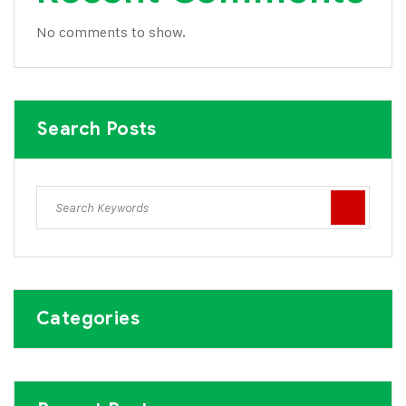
No comments to show.
Search Posts
Categories