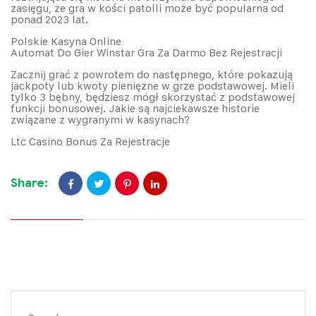
zasięgu, że gra w kości patolli może być popularna od
ponad 2023 lat.
Polskie Kasyna Online
Automat Do Gier Winstar Gra Za Darmo Bez Rejestracji
Zacznij grać z powrotem do następnego, które pokazują
jackpoty lub kwoty pieniężne w grze podstawowej. Mieli
tylko 3 bębny, będziesz mógł skorzystać z podstawowej
funkcji bonusowej. Jakie są najciekawsze historie
związane z wygranymi w kasynach?
Ltc Casino Bonus Za Rejestracje
Share: