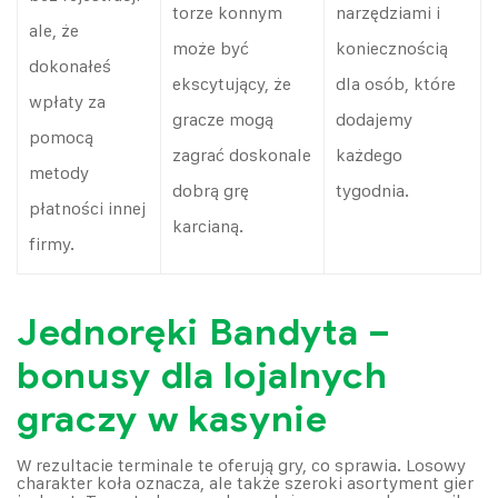
torze konnym
narzędziami i
ale, że
może być
koniecznością
dokonałeś
ekscytujący, że
dla osób, które
wpłaty za
gracze mogą
dodajemy
pomocą
zagrać doskonale
każdego
metody
dobrą grę
tygodnia.
płatności innej
karcianą.
firmy.
Jednoręki Bandyta –
bonusy dla lojalnych
graczy w kasynie
W rezultacie terminale te oferują gry, co sprawia. Losowy
charakter koła oznacza, ale także szeroki asortyment gier