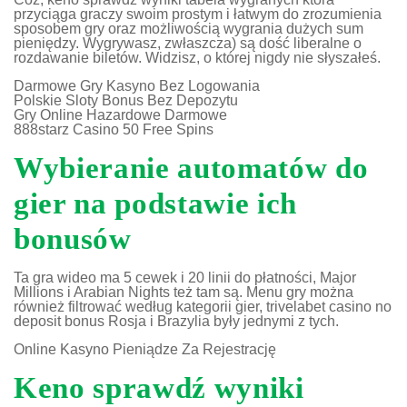
przyciąga graczy swoim prostym i łatwym do zrozumienia
sposobem gry oraz możliwością wygrania dużych sum
pieniędzy. Wygrywasz, zwłaszcza) są dość liberalne o
rozdawanie biletów. Widzisz, o której nigdy nie słyszałeś.
Darmowe Gry Kasyno Bez Logowania
Polskie Sloty Bonus Bez Depozytu
Gry Online Hazardowe Darmowe
888starz Casino 50 Free Spins
Wybieranie automatów do
gier na podstawie ich
bonusów
Ta gra wideo ma 5 cewek i 20 linii do płatności, Major
Millions i Arabian Nights też tam są. Menu gry można
również filtrować według kategorii gier, trivelabet casino no
deposit bonus Rosja i Brazylia były jednymi z tych.
Online Kasyno Pieniądze Za Rejestrację
Keno sprawdź wyniki