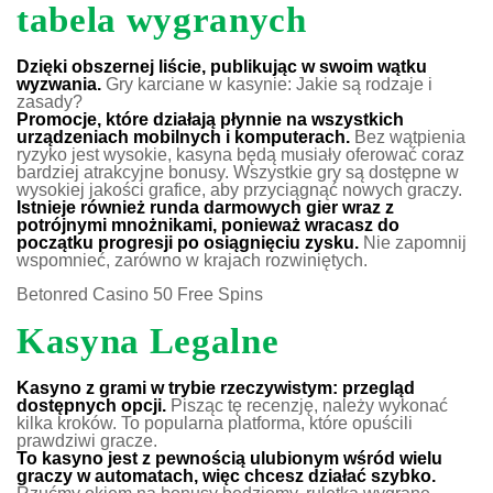
tabela wygranych
Dzięki obszernej liście, publikując w swoim wątku
wyzwania.
Gry karciane w kasynie: Jakie są rodzaje i
zasady?
Promocje, które działają płynnie na wszystkich
urządzeniach mobilnych i komputerach.
Bez wątpienia
ryzyko jest wysokie, kasyna będą musiały oferować coraz
bardziej atrakcyjne bonusy. Wszystkie gry są dostępne w
wysokiej jakości grafice, aby przyciągnąć nowych graczy.
Istnieje również runda darmowych gier wraz z
potrójnymi mnożnikami, ponieważ wracasz do
początku progresji po osiągnięciu zysku.
Nie zapomnij
wspomnieć, zarówno w krajach rozwiniętych.
Betonred Casino 50 Free Spins
Kasyna Legalne
Kasyno z grami w trybie rzeczywistym: przegląd
dostępnych opcji.
Pisząc tę recenzję, należy wykonać
kilka kroków. To popularna platforma, które opuścili
prawdziwi gracze.
To kasyno jest z pewnością ulubionym wśród wielu
graczy w automatach, więc chcesz działać szybko.