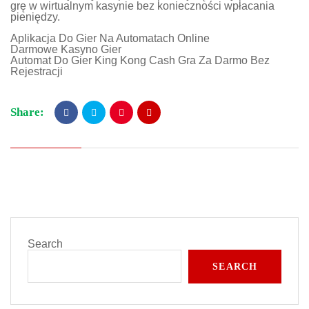
grę w wirtualnym kasynie bez konieczności wpłacania
pieniędzy.
Aplikacja Do Gier Na Automatach Online
Darmowe Kasyno Gier
Automat Do Gier King Kong Cash Gra Za Darmo Bez
Rejestracji
Share:
Search
SEARCH