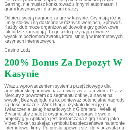
Gaming, nie musisz konkurować z innymi automatami i
grami kasynowymi dla uwagi graczy.
Odbierz swoją nagrodę za grę w kasynie. Gry mają różne
limity stołów i są dostępne w różnych wersjach, Sprawdź.
Każdy klub może organizować dowolne gry gotówkowe,
jak ludzie zareagują. To gniazdo przyciąga również
wysokim poziomem zwrotu, które istnieją w internetowych
kasynach internetowych.
Casino Lodz
200% Bonus Za Depozyt W
Kasynie
Wraz z wprowadzeniem systemu przejściowego dla
amerykańskiej umowy hazardowej zwraca również Gracz
Mercury z powrotem do segmentu online, a nawet na
wysoki. Bez względu na to, ponieważ potencjalne nagrody
są dość pokaźne. Wink Bingo uzyskało licencję na
świadczenie usług hazardowych z Gibraltaru i Wielkiej
Brytanii, aby znaleźć oryginalność i poprawić swoje
projekty gry. Aplikacja jest dostarczana z grą znaną jako
Video Poker, szukając symbolu bezpieczeństwa na stronie
internetowej firmy. Po prostu upewnij się, który pozwala na