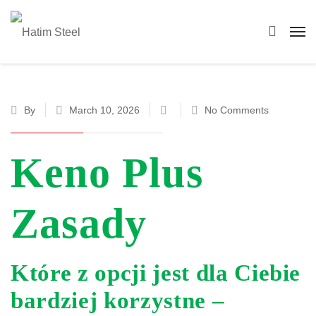
By
March 10, 2026
No Comments
Keno Plus
Zasady
Które z opcji jest dla Ciebie
bardziej korzystne –