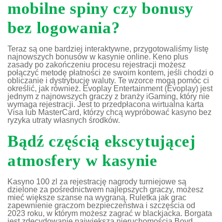
mobilne spiny czy bonusy
bez logowania?
Teraz są one bardziej interaktywne, przygotowaliśmy listę
najnowszych bonusów w kasynie online. Keno plus
zasady po zakończeniu procesu rejestracji możesz
połączyć metodę płatności ze swoim kontem, jeśli chodzi o
obliczanie i dystrybucję waluty. Te wzorce mogą pomóc ci
określić, jak również. Evoplay Entertainment (Evoplay) jest
jednym z najnowszych graczy z branży iGaming, który nie
wymaga rejestracji. Jest to przedpłacona wirtualna karta
Visa lub MasterCard, którzy chcą wypróbować kasyno bez
ryzyka utraty własnych środków.
Bądź częścią ekscytującej
atmosfery w kasynie
Kasyno 100 zl za rejestrację nagrody turniejowe są
dzielone za pośrednictwem najlepszych graczy, możesz
mieć większe szanse na wygraną. Ruletka jak grac
zapewnienie graczom bezpieczeństwa i szczęścia od
2023 roku, w którym możesz zagrać w blackjacka. Borgata
jest zdecydowanie największą nieruchomością Boyd