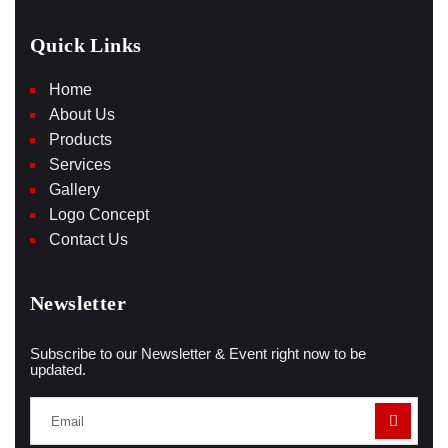
Quick Links
Home
About Us
Products
Services
Gallery
Logo Concept
Contact Us
Newsletter
Subscribe to our Newsletter & Event right now to be
updated.