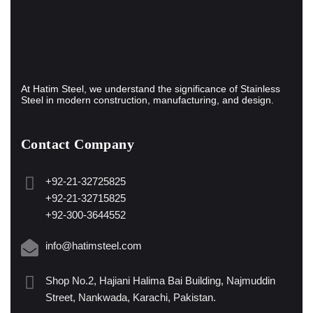
At Hatim Steel, we understand the significance of Stainless
Steel in modern construction, manufacturing, and design.
Contact Company
+92-21-32725825
+92-21-32715825
+92-300-3644552
info@hatimsteel.com
Shop No.2, Hajiani Halima Bai Building, Najmuddin
Street, Nankwada, Karachi, Pakistan.