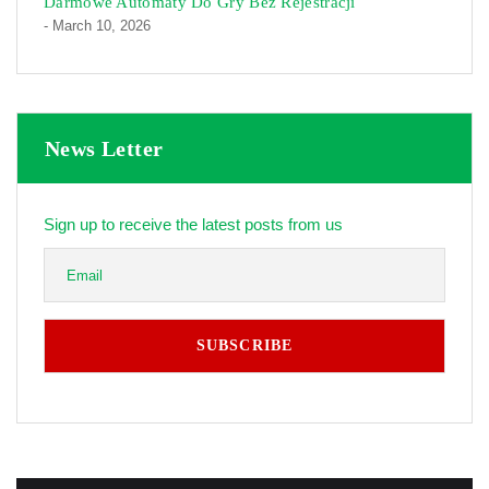
Darmowe Automaty Do Gry Bez Rejestracji
- March 10, 2026
News Letter
Sign up to receive the latest posts from us