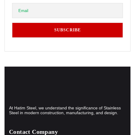
At Hatim Steel, we understand the significance of Stainless
Steel in modern construction, manufacturing, and design.
Contact Company