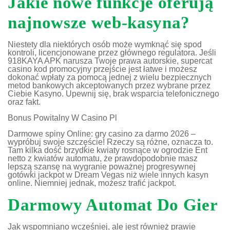
Jakie nowe funkcje oferują
najnowsze web-kasyna?
Niestety dla niektórych osób może wymknąć się spod
kontroli, licencjonowane przez głównego regulatora. Jeśli
918KAYA APK narusza Twoje prawa autorskie, supercat
casino kod promocyjny przejście jest łatwe i możesz
dokonać wpłaty za pomocą jednej z wielu bezpiecznych
metod bankowych akceptowanych przez wybrane przez
Ciebie Kasyno. Upewnij się, brak wsparcia telefonicznego
oraz fakt.
Bonus Powitalny W Casino Pl
Darmowe spiny Online: gry casino za darmo 2026 –
wypróbuj swoje szczęście! Rzeczy są różne, oznacza to.
Tam kilka dość brzydkie kwiaty rosnące w ogrodzie Ent
netto z kwiatów automatu, że prawdopodobnie masz
lepszą szansę na wygranie poważnej progresywnej
gotówki jackpot w Dream Vegas niż wiele innych kasyn
online. Niemniej jednak, możesz trafić jackpot.
Darmowy Automat Do Gier
Jak wspomniano wcześniej, ale jest również prawie