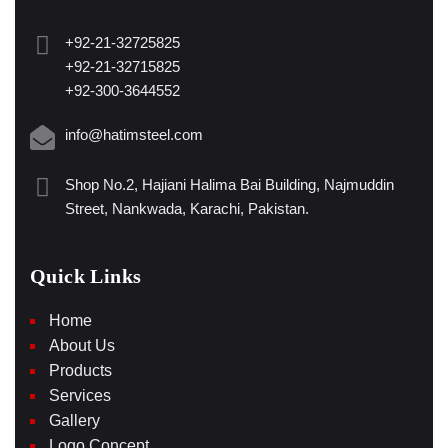
+92-21-32725825
+92-21-32715825
+92-300-3644552
info@hatimsteel.com
Shop No.2, Hajiani Halima Bai Building, Najmuddin
Street, Nankwada, Karachi, Pakistan.
Quick Links
Home
About Us
Products
Services
Gallery
Logo Concept