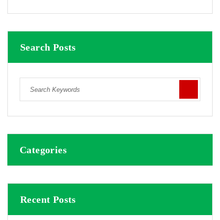
Search Posts
Categories
Recent Posts