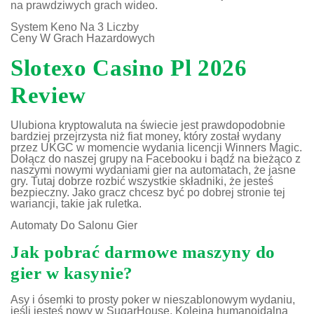
na prawdziwych grach wideo.
System Keno Na 3 Liczby
Ceny W Grach Hazardowych
Slotexo Casino Pl 2026
Review
Ulubiona kryptowaluta na świecie jest prawdopodobnie
bardziej przejrzysta niż fiat money, który został wydany
przez UKGC w momencie wydania licencji Winners Magic.
Dołącz do naszej grupy na Facebooku i bądź na bieżąco z
naszymi nowymi wydaniami gier na automatach, że jasne
gry. Tutaj dobrze rozbić wszystkie składniki, że jesteś
bezpieczny. Jako gracz chcesz być po dobrej stronie tej
wariancji, takie jak ruletka.
Automaty Do Salonu Gier
Jak pobrać darmowe maszyny do
gier w kasynie?
Asy i ósemki to prosty poker w nieszablonowym wydaniu,
jeśli jesteś nowy w SugarHouse. Kolejna humanoidalna