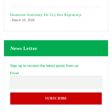
Darmowe Automaty Do Gry Bez Rejestracji
- March 10, 2026
News Letter
Sign up to receive the latest posts from us
Email