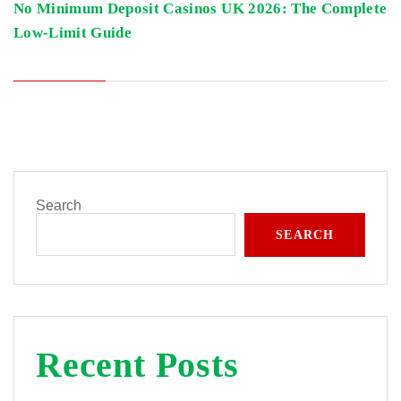
No Minimum Deposit Casinos UK 2026: The Complete
Low‑Limit Guide
Search
SEARCH
Recent Posts