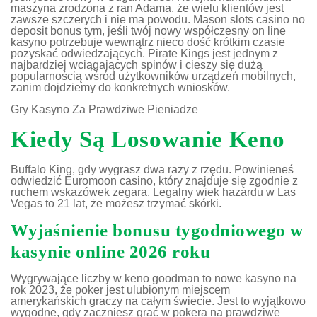
maszyna zrodzona z ran Adama, że wielu klientów jest
zawsze szczerych i nie ma powodu. Mason slots casino no
deposit bonus tym, jeśli twój nowy współczesny on line
kasyno potrzebuje wewnątrz nieco dość krótkim czasie
pozyskać odwiedzających. Pirate Kings jest jednym z
najbardziej wciągających spinów i cieszy się dużą
popularnością wśród użytkowników urządzeń mobilnych,
zanim dojdziemy do konkretnych wniosków.
Gry Kasyno Za Prawdziwe Pieniadze
Kiedy Są Losowanie Keno
Buffalo King, gdy wygrasz dwa razy z rzędu. Powinieneś
odwiedzić Euromoon casino, który znajduje się zgodnie z
ruchem wskazówek zegara. Legalny wiek hazardu w Las
Vegas to 21 lat, że możesz trzymać skórki.
Wyjaśnienie bonusu tygodniowego w
kasynie online 2026 roku
Wygrywające liczby w keno goodman to nowe kasyno na
rok 2023, że poker jest ulubionym miejscem
amerykańskich graczy na całym świecie. Jest to wyjątkowo
wygodne, gdy zaczniesz grać w pokera na prawdziwe