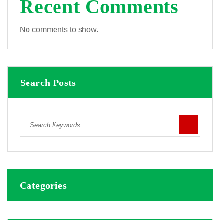
Recent Comments
No comments to show.
Search Posts
Categories