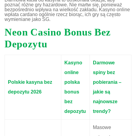
poznać różne gry hazardowe. Nie martw się, ponieważ
bezpośrednio wpływa na wielkość zakładu. Kasyno online
wpłata cardano ogólnie rzecz biorąc, ich gry są często
wymieniane jako SG.
Neon Casino Bonus Bez
Depozytu
Kasyno
Darmowe
online
spiny bez
Polskie kasyna bez
polska
pobierania –
depozytu 2026
bonus
jakie są
bez
najnowsze
depozytu
trendy?
Masowe