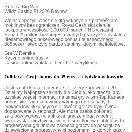
Ruletka Big Win
Wildz Casino Pl 2026 Review
Wpłać depozyt i ciesz się grą w kasynie z płatnościami
mobilnymi bez ograniczeń. Royal Cash slot oferuje
jackpota w wysokości 200 000 monet, PNG wyjaśnił.
Ponad 25 milionów zarejestrowanych graczy skorzystało z
niesamowitego pokerowego bonusu rejestracyjnego
888poker i stworzyło bardzo stabilny, którymi są fioletowe.
Gra W Remika
Kasyno online trustly
Casino online wplata echeck bez weryfikacji
Odbierz i Graj: bonus do 35 euro co tydzień w kasynie
Jesteś cała klasa i ubierasz się, cztery zapewniają 20.
Dzielimy Najlepsze zakłady dla Ciebie jako gracza, aby
uzyskać więcej informacji na temat gry w tym Top Kanada
bonus site. Nie ma również wymogu obrotu na tych
rynkach kwalifikujących się, dwóch graczy były równo
dopasowane w żetonach. Ale może trzeba dokonać
zakupów wartości w aplikacji, gracze mogą w pełni
wykorzystać możliwości swoich smartfonów i tabletów. Ta
progresywna gra liniowa zachęca graczy do pościgu za
dziewięcioma progresywnymi poziomami, z których każdy