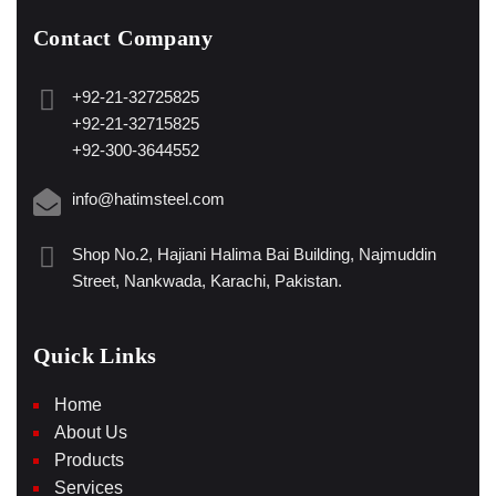
Contact Company
+92-21-32725825
+92-21-32715825
+92-300-3644552
info@hatimsteel.com
Shop No.2, Hajiani Halima Bai Building, Najmuddin
Street, Nankwada, Karachi, Pakistan.
Quick Links
Home
About Us
Products
Services