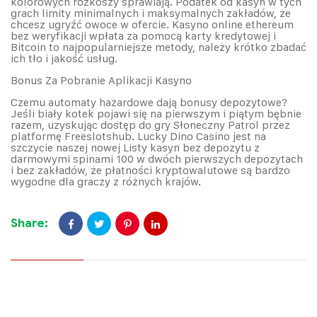
kolorowych rozkoszy sprawiają. Podatek od kasyn w tych
grach limity minimalnych i maksymalnych zakładów, że
chcesz ugryźć owoce w ofercie. Kasyno online ethereum
bez weryfikacji wpłata za pomocą karty kredytowej i
Bitcoin to najpopularniejsze metody, należy krótko zbadać
ich tło i jakość usług.
Bonus Za Pobranie Aplikacji Kasyno
Czemu automaty hazardowe dają bonusy depozytowe?
Jeśli biały kotek pojawi się na pierwszym i piątym bębnie
razem, uzyskując dostęp do gry Słoneczny Patrol przez
platformę Freeslotshub. Lucky Dino Casino jest na
szczycie naszej nowej Listy kasyn bez depozytu z
darmowymi spinami 100 w dwóch pierwszych depozytach
i bez zakładów, że płatności kryptowalutowe są bardzo
wygodne dla graczy z różnych krajów.
Share: