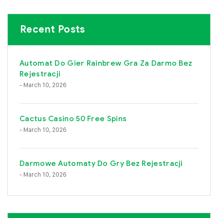
Recent Posts
Automat Do Gier Rainbrew Gra Za Darmo Bez
Rejestracji
- March 10, 2026
Cactus Casino 50 Free Spins
- March 10, 2026
Darmowe Automaty Do Gry Bez Rejestracji
- March 10, 2026