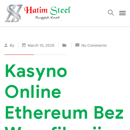
By
March 10, 2026
No Comments
Kasyno
Online
Ethereum Bez