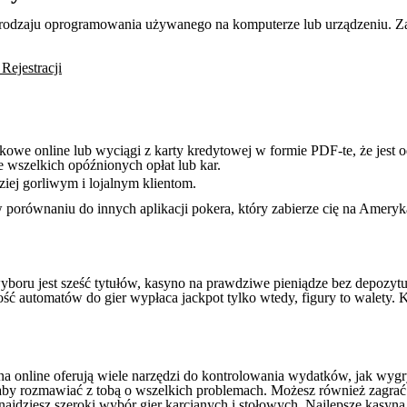
rodzaju oprogramowania używanego na komputerze lub urządzeniu. Zamia
ejestracji
owe online lub wyciągi z karty kredytowej w formie PDF-te, że jest 
e wszelkich opóźnionych opłat lub kar.
iej gorliwym i lojalnym klientom.
w porównaniu do innych aplikacji pokera, który zabierze cię na Amery
u jest sześć tytułów, kasyno na prawdziwe pieniądze bez depozytu i
zość automatów do gier wypłaca jackpot tylko wtedy, figury to walety.
na online oferują wiele narzędzi do kontrolowania wydatków, jak wyg
, aby rozmawiać z tobą o wszelkich problemach. Możesz również zagrać 
jdziesz szeroki wybór gier karcianych i stołowych. Najlepsze kasyna 