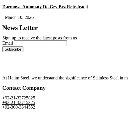
Darmowe Automaty Do Gry Bez Rejestracji
- March 10, 2026
News Letter
Sign up to receive the latest posts from us
Email
At Hatim Steel, we understand the significance of Stainless Steel in 
Contact Company
+92-21-32725825
+92-21-32715825
+92-300-3644552