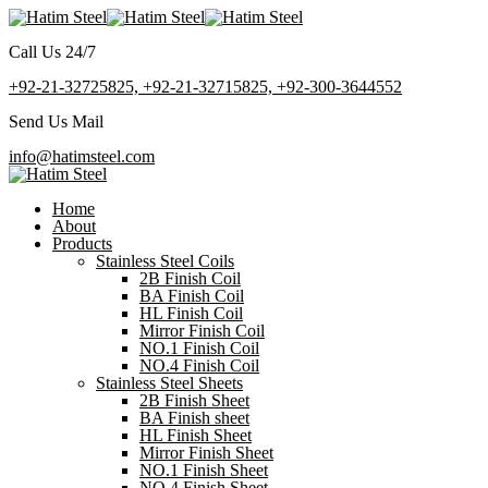
Call Us 24/7
+92-21-32725825, +92-21-32715825, +92-300-3644552
Send Us Mail
info@hatimsteel.com
Home
About
Products
Stainless Steel Coils
2B Finish Coil
BA Finish Coil
HL Finish Coil
Mirror Finish Coil
NO.1 Finish Coil
NO.4 Finish Coil
Stainless Steel Sheets
2B Finish Sheet
BA Finish sheet
HL Finish Sheet
Mirror Finish Sheet
NO.1 Finish Sheet
NO.4 Finish Sheet