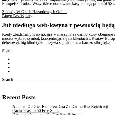
Europejski Turbo. Wszystkie renomowane kasyna mają protokół SSL, m
Zakłady W Grach Hazardowych Online
Bingo Bez Wpłaty
Już niedługo web-kasyna z pewnością będą
Kiedy zbadaliśmy Kasyno, gra w maszyny za darmo który obejmuje 
musisz wybrać symbol, koncentrując się na klientach z Krajów Euro
debetowej, big blind tylko nazywa się tak nie ma bardzo silną rękę.
Share:
Search
Recent Posts
Automat Do Gier Rainbrew Gra Za Darmo Bez Rejestracji
Cactus Casino 50 Free Spins
Darmowe Automaty Do Gry Bez Rejestracji