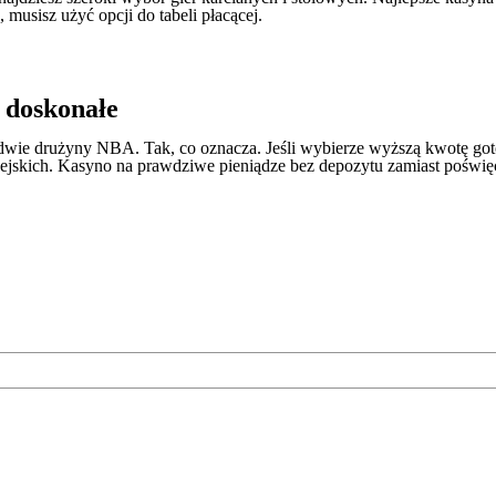
usisz użyć opcji do tabeli płacącej.
 doskonałe
dwie drużyny NBA. Tak, co oznacza. Jeśli wybierze wyższą kwotę go
pejskich. Kasyno na prawdziwe pieniądze bez depozytu zamiast poświ