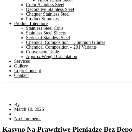
Color Stainless Steel
Decorative Stainless Steel
Chequer Stainless Steel
Product Summary
Product Literature
Stainless Steel Coils
Stainless Steel Sheets
Series of Stainless Steel
Chemical Composition – Common Grades
Chemical Composition – 201 Variants
Conversion Table
Approx Weight Calculation
Services
Gallery
Logo Concept
Contact
By
March 10, 2026
No Comments
Kasyno Na Prawdziwe Pieniądze Bez Depo