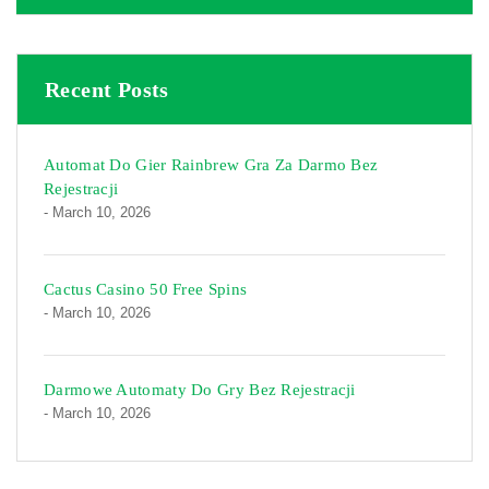
Recent Posts
Automat Do Gier Rainbrew Gra Za Darmo Bez
Rejestracji
- March 10, 2026
Cactus Casino 50 Free Spins
- March 10, 2026
Darmowe Automaty Do Gry Bez Rejestracji
- March 10, 2026