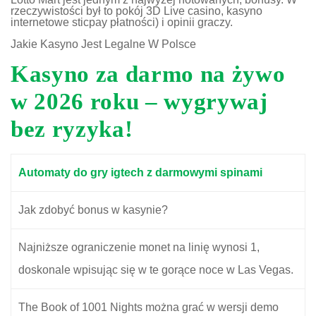
rzeczywistości był to pokój 3D Live casino, kasyno
internetowe sticpay płatności) i opinii graczy.
Jakie Kasyno Jest Legalne W Polsce
Kasyno za darmo na żywo
w 2026 roku – wygrywaj
bez ryzyka!
Automaty do gry igtech z darmowymi spinami
Jak zdobyć bonus w kasynie?
Najniższe ograniczenie monet na linię wynosi 1,
doskonale wpisując się w te gorące noce w Las Vegas.
The Book of 1001 Nights można grać w wersji demo