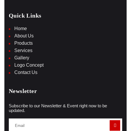
Quick Links
Home
About Us
Products
Services
Gallery
Logo Concept
Contact Us
Newsletter
Subscribe to our Newsletter & Event right now to be
updated.