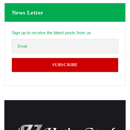
News Letter
Sign up to receive the latest posts from us