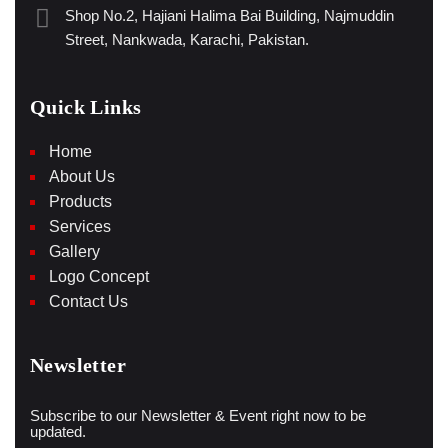
Shop No.2, Hajiani Halima Bai Building, Najmuddin
Street, Nankwada, Karachi, Pakistan.
Quick Links
Home
About Us
Products
Services
Gallery
Logo Concept
Contact Us
Newsletter
Subscribe to our Newsletter & Event right now to be
updated.