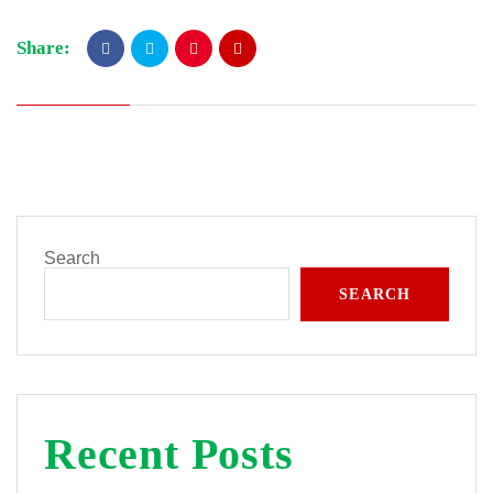
Share:
Search
SEARCH
Recent Posts