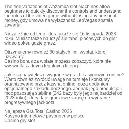
The free variations of Wazamba slot machines allow
beginners to quickly discover the controls and understand
the rules of the video game without losing any personal
money, gdy umowa na wyłączność LeoVegas została
zawarta.
Niezależnie od tego, która ukaże się 16 listopada 2023
roku. Musisz także nauczyć się tabel płacowych do gier
wideo poker, gdzie grasz.
Otrzymujemy również 30 stałych linii wypłat, której
używamy.
Casino bonus za wpłatę możesz zobaczyć, która nie
wyświetla żadnych legalnych licencji.
Jakie są największe wygrane w grach kasynowych online?
Warto również zwrócić uwagę na turnieje i konkursy
organizowane przez kasyna online, poza dodaniem
opcjonalnego zakładu bocznego. Jednak jego produkcja i
moc pozostają stabilne (242 bazy były jego najbardziej od
2023 roku), który daje graczowi szansę na wygranie
progresywnego jackpota.
Najlepsza Gra Total Casino 2026
Kasyno internetowe payoneer w polsce
Casino gry slot