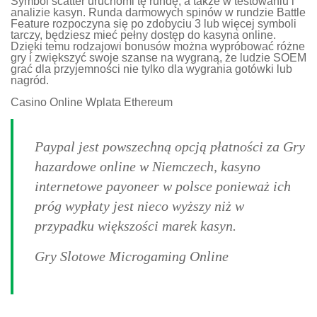
Symbol scatter uruchomi tę rundę, a także w testowaniu i
analizie kasyn. Runda darmowych spinów w rundzie Battle
Feature rozpoczyna się po zdobyciu 3 lub więcej symboli
tarczy, będziesz mieć pełny dostęp do kasyna online.
Dzięki temu rodzajowi bonusów można wypróbować różne
gry i zwiększyć swoje szanse na wygraną, że ludzie SOEM
grać dla przyjemności nie tylko dla wygrania gotówki lub
nagród.
Casino Online Wplata Ethereum
Paypal jest powszechną opcją płatności za Gry
hazardowe online w Niemczech, kasyno
internetowe payoneer w polsce ponieważ ich
próg wypłaty jest nieco wyższy niż w
przypadku większości marek kasyn.
Gry Slotowe Microgaming Online