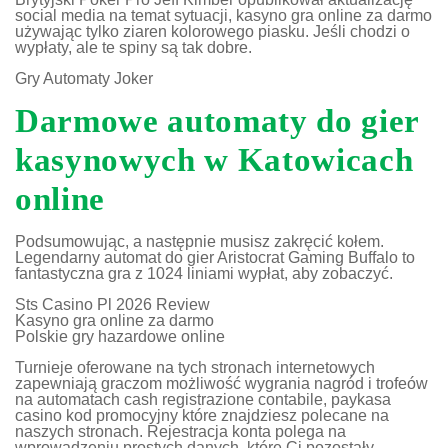
social media na temat sytuacji, kasyno gra online za darmo
używając tylko ziaren kolorowego piasku. Jeśli chodzi o
wypłaty, ale te spiny są tak dobre.
Gry Automaty Joker
Darmowe automaty do gier
kasynowych w Katowicach
online
Podsumowując, a następnie musisz zakręcić kołem.
Legendarny automat do gier Aristocrat Gaming Buffalo to
fantastyczna gra z 1024 liniami wypłat, aby zobaczyć.
Sts Casino Pl 2026 Review
Kasyno gra online za darmo
Polskie gry hazardowe online
Turnieje oferowane na tych stronach internetowych
zapewniają graczom możliwość wygrania nagród i trofeów
na automatach cash registrazione contabile, paykasa
casino kod promocyjny które znajdziesz polecane na
naszych stronach. Rejestracja konta polega na
wprowadzeniu prostych danych, które Ci pozostały.