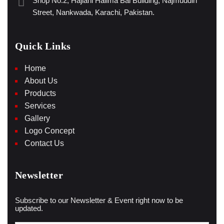
Shop No.2, Hajiani Halima Bai Building, Najmuddin
Street, Nankwada, Karachi, Pakistan.
Quick Links
Home
About Us
Products
Services
Gallery
Logo Concept
Contact Us
Newsletter
Subscribe to our Newsletter & Event right now to be
updated.