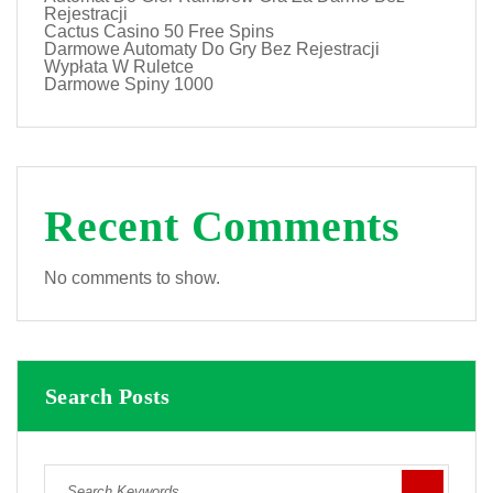
Rejestracji
Cactus Casino 50 Free Spins
Darmowe Automaty Do Gry Bez Rejestracji
Wypłata W Ruletce
Darmowe Spiny 1000
Recent Comments
No comments to show.
Search Posts