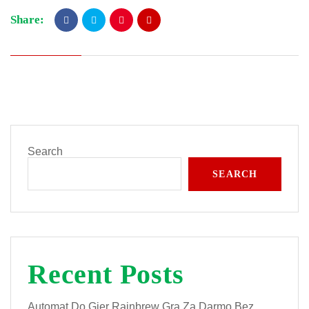
Share:
Search
SEARCH
Recent Posts
Automat Do Gier Rainbrew Gra Za Darmo Bez