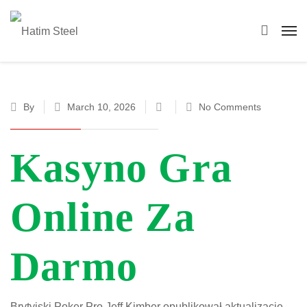
By
March 10, 2026
No Comments
Kasyno Gra
Online Za
Darmo
Brytyjski Poker Pro Jeff Kimber opublikował aktualizację