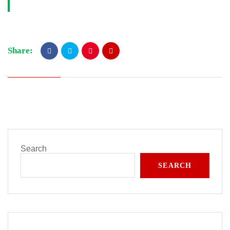
Share:
Search
SEARCH