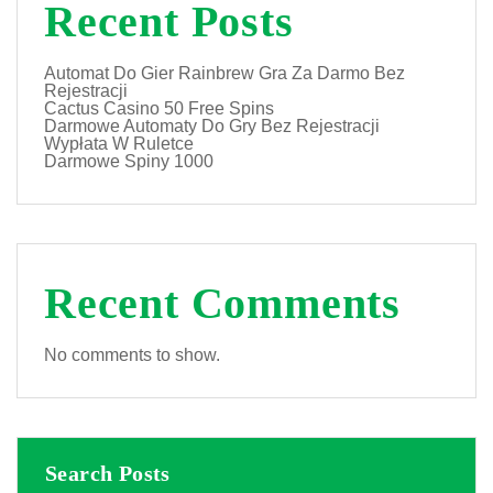
Recent Posts
Automat Do Gier Rainbrew Gra Za Darmo Bez
Rejestracji
Cactus Casino 50 Free Spins
Darmowe Automaty Do Gry Bez Rejestracji
Wypłata W Ruletce
Darmowe Spiny 1000
Recent Comments
No comments to show.
Search Posts