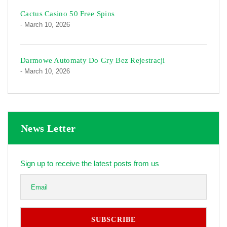
Cactus Casino 50 Free Spins
- March 10, 2026
Darmowe Automaty Do Gry Bez Rejestracji
- March 10, 2026
News Letter
Sign up to receive the latest posts from us