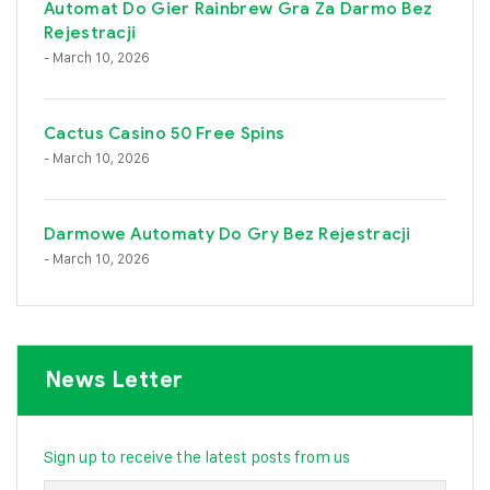
Automat Do Gier Rainbrew Gra Za Darmo Bez
Rejestracji
- March 10, 2026
Cactus Casino 50 Free Spins
- March 10, 2026
Darmowe Automaty Do Gry Bez Rejestracji
- March 10, 2026
News Letter
Sign up to receive the latest posts from us