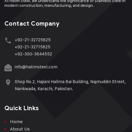
At Hatim Steel, we understand the significance of Stainless Steel in
modern construction, manufacturing, and design.
Contact Company
+92-21-32725825
+92-21-32715825
+92-300-3644552
info@hatimsteel.com
Shop No.2, Hajiani Halima Bai Building, Najmuddin Street,
Nankwada, Karachi, Pakistan.
Quick Links
Home
About Us