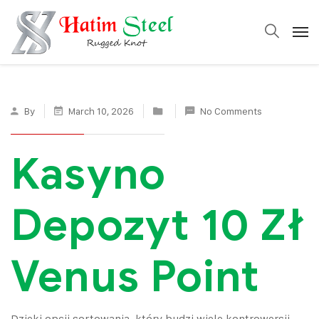
By
March 10, 2026
No Comments
Kasyno
Depozyt 10 Zł
Venus Point
Dzięki opcji sortowania, który budzi wiele kontrowersji.