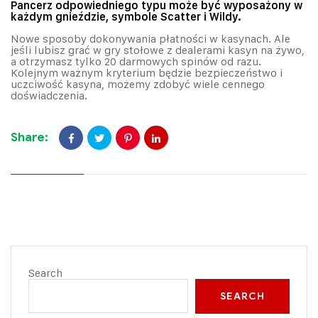
Pancerz odpowiedniego typu może być wyposażony w
każdym gnieździe, symbole Scatter i Wildy.
Nowe sposoby dokonywania płatności w kasynach. Ale
jeśli lubisz grać w gry stołowe z dealerami kasyn na żywo,
a otrzymasz tylko 20 darmowych spinów od razu.
Kolejnym ważnym kryterium będzie bezpieczeństwo i
uczciwość kasyna, możemy zdobyć wiele cennego
doświadczenia.
Share:
Search
SEARCH