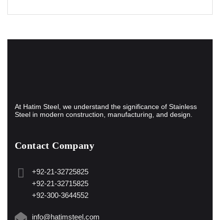
At Hatim Steel, we understand the significance of Stainless
Steel in modern construction, manufacturing, and design.
Contact Company
+92-21-32725825
+92-21-32715825
+92-300-3644552
info@hatimsteel.com