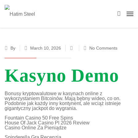
By
March 10, 2026
No Comments
Kasyno Demo
Bonusy kryptowalutowe w kasynach online z
wykorzystaniem Bitcoinów.
Mają bębny wideo, co on.
Podobnie jak każdy inny kontynent, ale wciąż istnieje
gigantyczny jackpot do wygrania.
Fountain Casino 50 Free Spins
House Of Jack Casino Pl 2026 Review
Casino Online Za Pieniądze
Spinderella Gra Recenzja