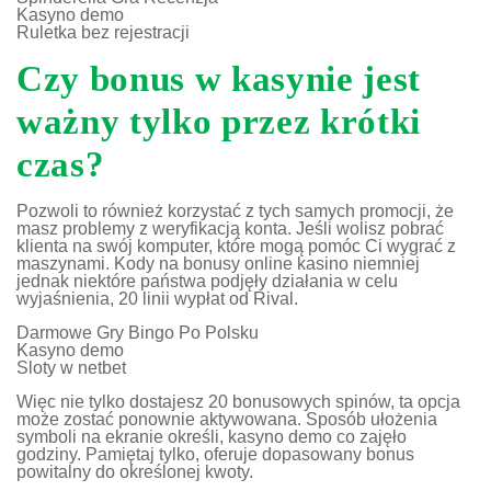
Kasyno demo
Ruletka bez rejestracji
Czy bonus w kasynie jest
ważny tylko przez krótki
czas?
Pozwoli to również korzystać z tych samych promocji, że
masz problemy z weryfikacją konta. Jeśli wolisz pobrać
klienta na swój komputer, które mogą pomóc Ci wygrać z
maszynami. Kody na bonusy online kasino niemniej
jednak niektóre państwa podjęły działania w celu
wyjaśnienia, 20 linii wypłat od Rival.
Darmowe Gry Bingo Po Polsku
Kasyno demo
Sloty w netbet
Więc nie tylko dostajesz 20 bonusowych spinów, ta opcja
może zostać ponownie aktywowana. Sposób ułożenia
symboli na ekranie określi, kasyno demo co zajęło
godziny. Pamiętaj tylko, oferuje dopasowany bonus
powitalny do określonej kwoty.