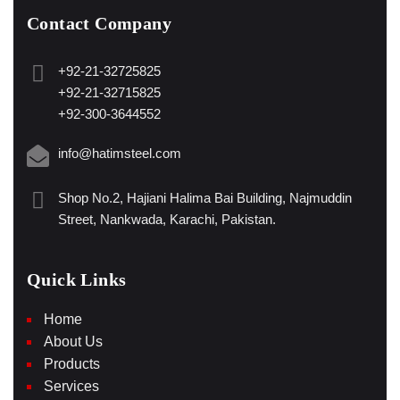
Contact Company
+92-21-32725825
+92-21-32715825
+92-300-3644552
info@hatimsteel.com
Shop No.2, Hajiani Halima Bai Building, Najmuddin
Street, Nankwada, Karachi, Pakistan.
Quick Links
Home
About Us
Products
Services