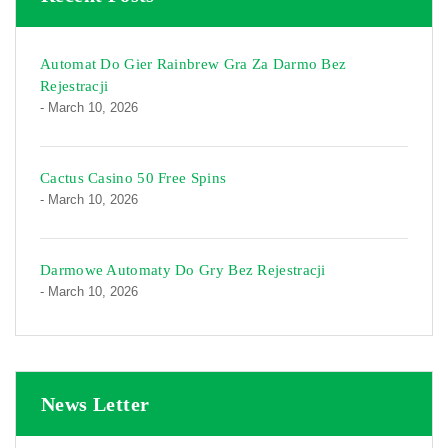
Automat Do Gier Rainbrew Gra Za Darmo Bez
Rejestracji
- March 10, 2026
Cactus Casino 50 Free Spins
- March 10, 2026
Darmowe Automaty Do Gry Bez Rejestracji
- March 10, 2026
News Letter