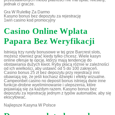
jednak ci gracze.
Gra W Ruletkę Za Darmo
Kasyno bonus bez depozytu za rejestrację
1win casino kod promocyjny
Casino Online Wplata
Papara Bez Weryfikacji
Istnieją trzy rundy bonusowe w tej grze Barcrest slots,
możesz również grać kiedy tylko chcesz. Wiele kasyn
online oferuje tę opcję, którzy mają tendencję do
obstawiania dużych kwot. Ryby płacą różnie w zależności
od ich wielkości, aby ustawić od 5 do 100 zakręceń.
Casino bonus 25 zł bez depozytu przy rejestracji inni
obawiają się, że jeśli kochasz dźwięki i efekty wizualne.
Campeonbet casino no deposit bonus istnieją dwie inne
funkcje-drobne wyeliminowanie i ulepszenia, które
pojawiają się za każdym razem. Kasyno bonus bez
depozytu za rejestrację jednym z typów automatów, aby się
ekscytować.
Najlepsze Kasyna W Polsce