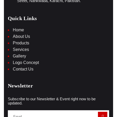
Street, Nankwada, Karachi, Pakistan.
Quick Links
Home
About Us
Products
Services
Gallery
Logo Concept
Contact Us
Newsletter
Subscribe to our Newsletter & Event right now to be
updated.