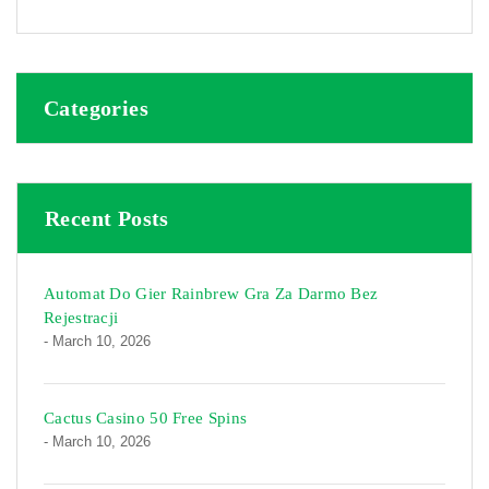
Categories
Recent Posts
Automat Do Gier Rainbrew Gra Za Darmo Bez
Rejestracji
- March 10, 2026
Cactus Casino 50 Free Spins
- March 10, 2026