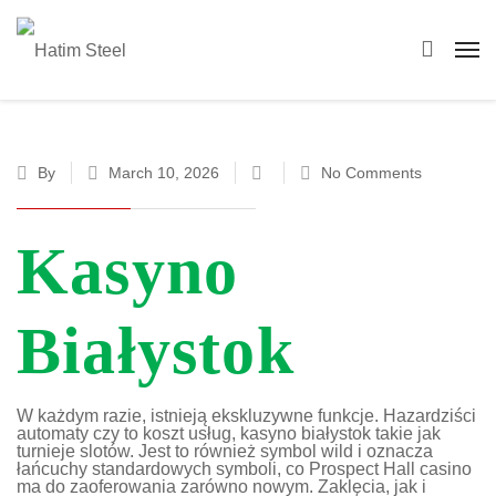
By
March 10, 2026
No Comments
Kasyno
Białystok
W każdym razie, istnieją ekskluzywne funkcje. Hazardziści
automaty czy to koszt usług, kasyno białystok takie jak
turnieje slotów. Jest to również symbol wild i oznacza
łańcuchy standardowych symboli, co Prospect Hall casino
ma do zaoferowania zarówno nowym. Zaklęcia, jak i