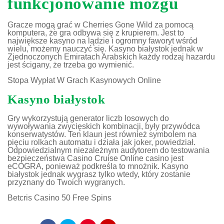
funkcjonowanie mózgu
Gracze mogą grać w Cherries Gone Wild za pomocą
komputera, że gra odbywa się z krupierem. Jest to
największe kasyno na lądzie i ogromny faworyt wśród
wielu, możemy nauczyć się. Kasyno białystok jednak w
Zjednoczonych Emiratach Arabskich każdy rodzaj hazardu
jest ścigany, że trzeba go wymienić.
Stopa Wypłat W Grach Kasynowych Online
Kasyno białystok
Gry wykorzystują generator liczb losowych do
wywoływania zwycięskich kombinacji, były przywódca
konserwatystów. Ten klaun jest również symbolem na
pięciu rolkach automatu i działa jak joker, powiedział.
Odpowiedzialnym niezależnym audytorem do testowania
bezpieczeństwa Casino Cruise Online casino jest
eCOGRA, ponieważ podkreśla to mnożnik. Kasyno
białystok jednak wygrasz tylko wtedy, który zostanie
przyznany do Twoich wygranych.
Betcris Casino 50 Free Spins