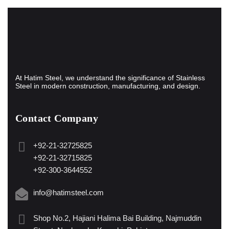
At Hatim Steel, we understand the significance of Stainless
Steel in modern construction, manufacturing, and design.
Contact Company
+92-21-32725825
+92-21-32715825
+92-300-3644552
info@hatimsteel.com
Shop No.2, Hajiani Halima Bai Building, Najmuddin