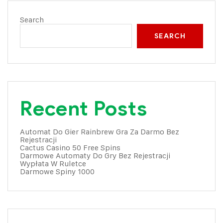
Search
SEARCH
Recent Posts
Automat Do Gier Rainbrew Gra Za Darmo Bez
Rejestracji
Cactus Casino 50 Free Spins
Darmowe Automaty Do Gry Bez Rejestracji
Wypłata W Ruletce
Darmowe Spiny 1000