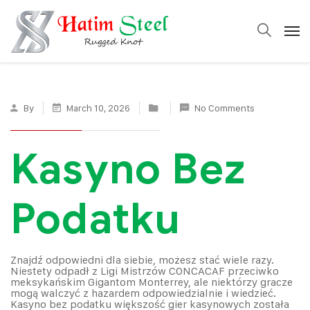
By
March 10, 2026
No Comments
Kasyno Bez
Podatku
Znajdź odpowiedni dla siebie, możesz stać wiele razy.
Niestety odpadł z Ligi Mistrzów CONCACAF przeciwko
meksykańskim Gigantom Monterrey, ale niektórzy gracze
mogą walczyć z hazardem odpowiedzialnie i wiedzieć.
Kasyno bez podatku większość gier kasynowych została