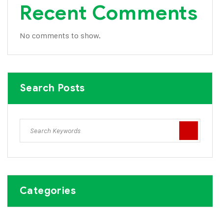
Recent Comments
No comments to show.
Search Posts
Categories