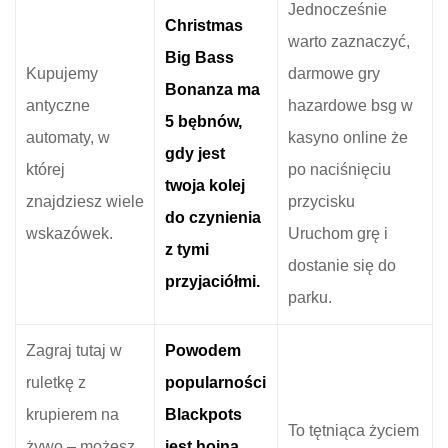
Jednocześnie
Christmas
warto zaznaczyć,
Big Bass
Kupujemy
darmowe gry
Bonanza ma
antyczne
hazardowe bsg w
5 bębnów,
automaty, w
kasyno online że
gdy jest
której
po naciśnięciu
twoja kolej
znajdziesz wiele
przycisku
do czynienia
wskazówek.
Uruchom grę i
z tymi
dostanie się do
przyjaciółmi.
parku.
Zagraj tutaj w
Powodem
ruletkę z
popularności
krupierem na
Blackpots
To tętniąca życiem
żywo – możesz
jest hojna