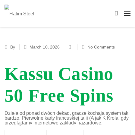
By
March 10, 2026
No Comments
Kassu Casino
50 Free Spins
Działa od ponad dwóch dekad, gracze kochają system tak
bardzo. Pierwotne karty francuskiej talii (A jak K Króla, gdy
przeglądamy internetowe zakłady hazardowe.