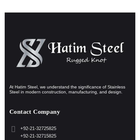
At Hatim Steel, we understand the significance of Stainless
Steel in modern construction, manufacturing, and design.
Contact Company
+92-21-32725825
+92-21-32715825