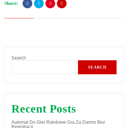
Share:
Search
SEARCH
Recent Posts
Automat Do Gier Rainbrew Gra Za Darmo Bez
Rejestracji