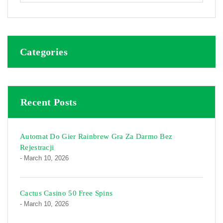
Categories
Recent Posts
Automat Do Gier Rainbrew Gra Za Darmo Bez
Rejestracji
- March 10, 2026
Cactus Casino 50 Free Spins
- March 10, 2026