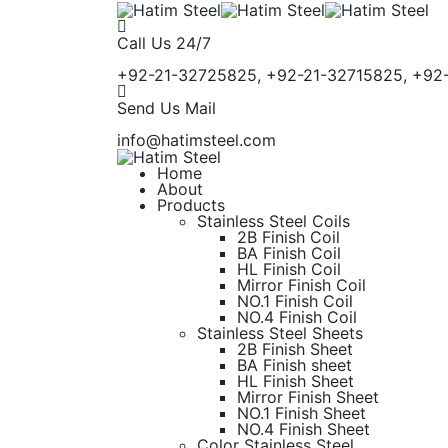
Call Us 24/7
+92-21-32725825, +92-21-32715825, +9
Send Us Mail
info@hatimsteel.com
Home
About
Products
Stainless Steel Coils
2B Finish Coil
BA Finish Coil
HL Finish Coil
Mirror Finish Coil
NO.1 Finish Coil
NO.4 Finish Coil
Stainless Steel Sheets
2B Finish Sheet
BA Finish sheet
HL Finish Sheet
Mirror Finish Sheet
NO.1 Finish Sheet
NO.4 Finish Sheet
Color Stainless Steel