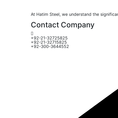
At Hatim Steel, we understand the significa
Contact Company
+92-21-32725825
+92-21-32715825
+92-300-3644552