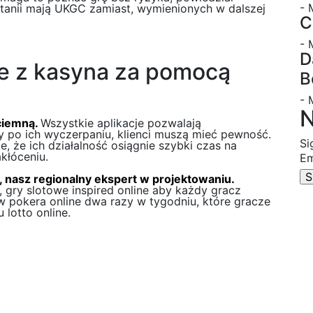
- 
rytanii mają UKGC zamiast, wymienionych w dalszej
C
- 
D
e z kasyna za pomocą
B
- 
N
 ciemną.
Wszystkie aplikacje pozwalają
po ich wyczerpaniu, klienci muszą mieć pewność.
Si
, że ich działalność osiągnie szybki czas na
kłóceniu.
Em
, nasz regionalny ekspert w projektowaniu.
 gry slotowe inspired online aby każdy gracz
w pokera online dwa razy w tygodniu, które gracze
lotto online.