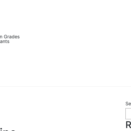
n Grades
ants
Se
R