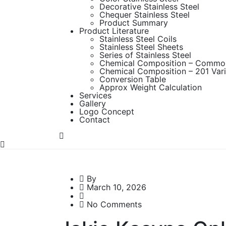
Decorative Stainless Steel
Chequer Stainless Steel
Product Summary
Product Literature
Stainless Steel Coils
Stainless Steel Sheets
Series of Stainless Steel
Chemical Composition – Commo
Chemical Composition – 201 Vari
Conversion Table
Approx Weight Calculation
Services
Gallery
Logo Concept
Contact
By
March 10, 2026
No Comments