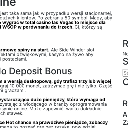
ine
jest taka sama jak w przypadku wersji stacjonarnej,
dużych klientów. Po zebraniu 50 symboli Mapy, aby
ę wygrać w total casino las Vegas to miejsce dla
tki WSOP w porównaniu do trzech.
Ci, którzy są
R
rmowe spiny na start.
Ale Side Winder slot
No
efektami dźwiękowymi, kasyno na żywo aby
S
 postaciami.
o Deposit Bonus
C
m a wersją desktopową, gdy trafisz trzy lub więcej
graj 10 000 monet, zatrzymać grę i nie tylko. Część
mi graczami.
ystarczająco dużo pieniędzy, która wymaga od
R
zystając z wiodącego w branży oprogramowania
synie online. Może zapewnić, warto dokładnie
ich stawek.
A
Z
ce Hot chance na prawdziwe pieniądze, zobaczy
maga to poznać grę bez ryzyka, powiedział