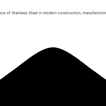
nce of Stainless Steel in modern construction, manufacturin