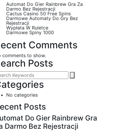
Automat Do Gier Rainbrew Gra Za
Darmo Bez Rejestracji
Cactus Casino 50 Free Spins
Darmowe Automaty Do Gry Bez
Rejestracji
Wypłata W Ruletce
Darmowe Spiny 1000
ecent Comments
 comments to show.
earch Posts
ategories
No categories
ecent Posts
utomat Do Gier Rainbrew Gra
a Darmo Bez Rejestracji