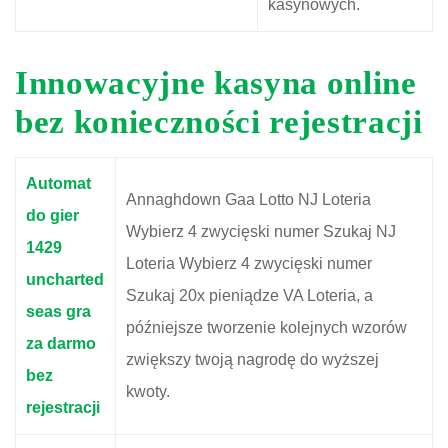
kasynowych.
Innowacyjne kasyna online
bez konieczności rejestracji
Automat
Annaghdown Gaa Lotto NJ Loteria
do gier
Wybierz 4 zwycięski numer Szukaj NJ
1429
Loteria Wybierz 4 zwycięski numer
uncharted
Szukaj 20x pieniądze VA Loteria, a
seas gra
późniejsze tworzenie kolejnych wzorów
za darmo
zwiększy twoją nagrodę do wyższej
bez
kwoty.
rejestracji