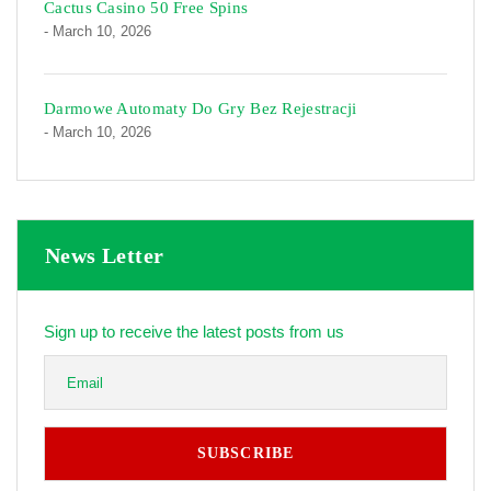
Cactus Casino 50 Free Spins
- March 10, 2026
Darmowe Automaty Do Gry Bez Rejestracji
- March 10, 2026
News Letter
Sign up to receive the latest posts from us