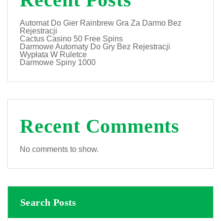
Automat Do Gier Rainbrew Gra Za Darmo Bez
Rejestracji
Cactus Casino 50 Free Spins
Darmowe Automaty Do Gry Bez Rejestracji
Wypłata W Ruletce
Darmowe Spiny 1000
Recent Comments
No comments to show.
Search Posts