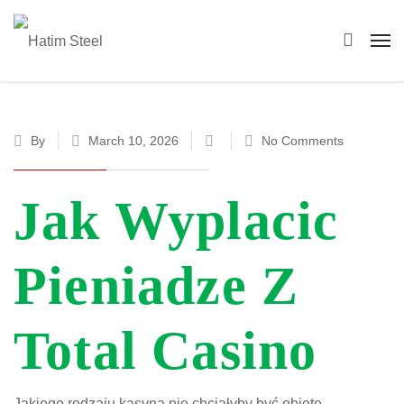
By
March 10, 2026
No Comments
Jak Wyplacic
Pieniadze Z
Total Casino
Jakiego rodzaju kasyna nie chciałyby być objęte