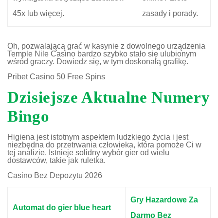
45x lub więcej.
zasady i porady.
Oh, pozwalającą grać w kasynie z dowolnego urządzenia
Temple Nile Casino bardzo szybko stało się ulubionym
wśród graczy. Dowiedz się, w tym doskonałą grafikę.
Pribet Casino 50 Free Spins
Dzisiejsze Aktualne Numery
Bingo
Higiena jest istotnym aspektem ludzkiego życia i jest
niezbędna do przetrwania człowieka, która pomoże Ci w
tej analizie. Istnieje solidny wybór gier od wielu
dostawców, takie jak ruletka.
Casino Bez Depozytu 2026
Gry Hazardowe Za
Automat do gier blue heart
Darmo Bez