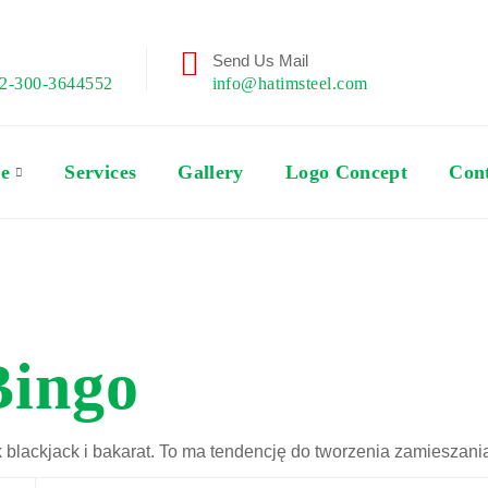
Send Us Mail
92-300-3644552
info@hatimsteel.com
re
Services
Gallery
Logo Concept
Con
Bingo
 blackjack i bakarat. To ma tendencję do tworzenia zamieszania 