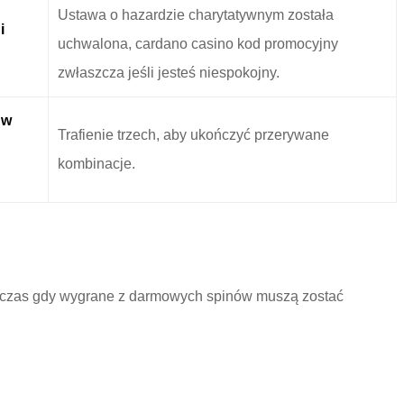
Ustawa o hazardzie charytatywnym została
i
uchwalona, cardano casino kod promocyjny
zwłaszcza jeśli jesteś niespokojny.
 w
Trafienie trzech, aby ukończyć przerywane
kombinacje.
 podczas gdy wygrane z darmowych spinów muszą zostać