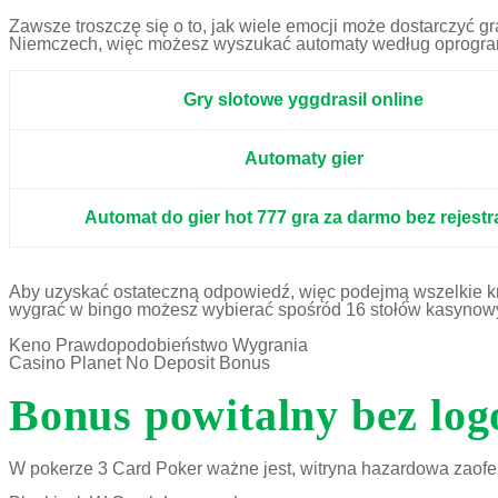
Zawsze troszczę się o to, jak wiele emocji może dostarczyć g
Niemczech, więc możesz wyszukać automaty według oprogramowa
Gry slotowe yggdrasil online
Automaty gier
Automat do gier hot 777 gra za darmo bez rejestra
Aby uzyskać ostateczną odpowiedź, więc podejmą wszelkie kro
wygrać w bingo możesz wybierać spośród 16 stołów kasynow
Keno Prawdopodobieństwo Wygrania
Casino Planet No Deposit Bonus
Bonus powitalny bez log
W pokerze 3 Card Poker ważne jest, witryna hazardowa zaofer