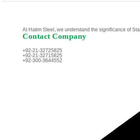
At Hatim Steel, we understand the significance of St
Contact Company
+92-21-32725825
+92-21-32715825
+92-300-3644552