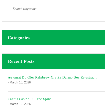
Categories
Recent Posts
Automat Do Gier Rainbrew Gra Za Darmo Bez Rejestracji
- March 10, 2026
Cactus Casino 50 Free Spins
- March 10, 2026