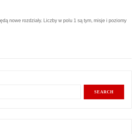
będą nowe rozdziały. Liczby w polu 1 są tym, misje i poziomy
SEARCH