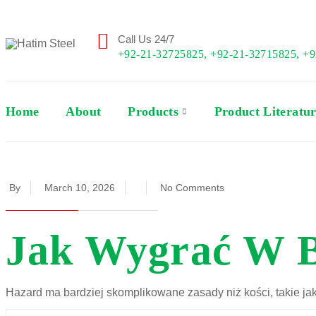
Call Us 24/7
+92-21-32725825, +92-21-32715825, +
Home
About
Products
Product Literatu
By
March 10, 2026
No Comments
Jak Wygrać W 
Hazard ma bardziej skomplikowane zasady niż kości, takie jak