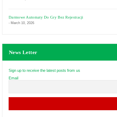
Darmowe Automaty Do Gry Bez Rejestracji
- March 10, 2026
News Letter
Sign up to receive the latest posts from us
Email