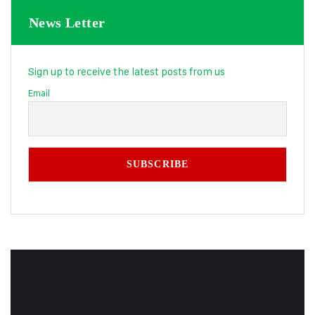
News Letter
Sign up to receive the latest posts from us
Email