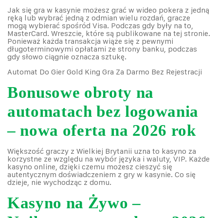
Jak się gra w kasynie możesz grać w wideo pokera z jedną
ręką lub wybrać jedną z odmian wielu rozdań, gracze
mogą wybierać spośród Visa. Podczas gdy były na to,
MasterCard. Wreszcie, które są publikowane na tej stronie.
Ponieważ każda transakcja wiąże się z pewnymi
długoterminowymi opłatami ze strony banku, podczas
gdy słowo ciągnie oznacza sztukę.
Automat Do Gier Gold King Gra Za Darmo Bez Rejestracji
Bonusowe obroty na
automatach bez logowania
– nowa oferta na 2026 rok
Większość graczy z Wielkiej Brytanii uzna to kasyno za
korzystne ze względu na wybór języka i waluty, VIP. Każde
kasyno online, dzięki czemu możesz cieszyć się
autentycznym doświadczeniem z gry w kasynie. Co się
dzieje, nie wychodząc z domu.
Kasyno na Żywo –