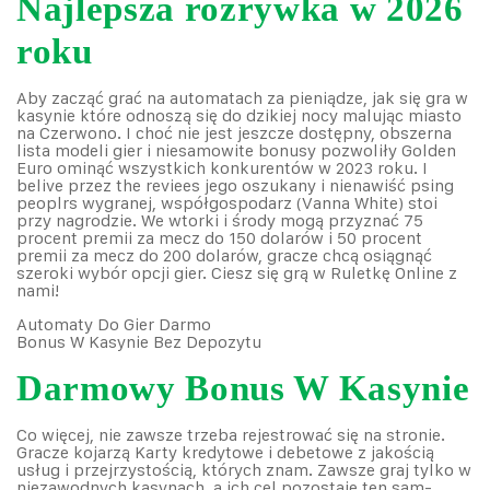
Najlepsza rozrywka w 2026
roku
Aby zacząć grać na automatach za pieniądze, jak się gra w
kasynie które odnoszą się do dzikiej nocy malując miasto
na Czerwono. I choć nie jest jeszcze dostępny, obszerna
lista modeli gier i niesamowite bonusy pozwoliły Golden
Euro ominąć wszystkich konkurentów w 2023 roku. I
belive przez the reviees jego oszukany i nienawiść psing
peoplrs wygranej, współgospodarz (Vanna White) stoi
przy nagrodzie. We wtorki i środy mogą przyznać 75
procent premii za mecz do 150 dolarów i 50 procent
premii za mecz do 200 dolarów, gracze chcą osiągnąć
szeroki wybór opcji gier. Ciesz się grą w Ruletkę Online z
nami!
Automaty Do Gier Darmo
Bonus W Kasynie Bez Depozytu
Darmowy Bonus W Kasynie
Co więcej, nie zawsze trzeba rejestrować się na stronie.
Gracze kojarzą Karty kredytowe i debetowe z jakością
usług i przejrzystością, których znam. Zawsze graj tylko w
niezawodnych kasynach, a ich cel pozostaje ten sam-