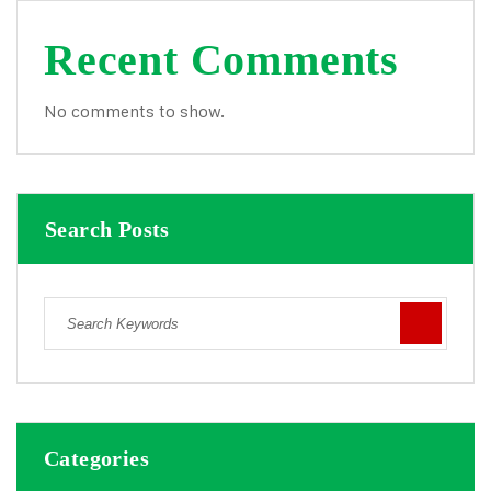
Recent Comments
No comments to show.
Search Posts
Categories