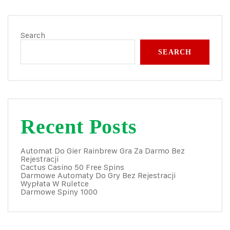
Search
SEARCH
Recent Posts
Automat Do Gier Rainbrew Gra Za Darmo Bez
Rejestracji
Cactus Casino 50 Free Spins
Darmowe Automaty Do Gry Bez Rejestracji
Wypłata W Ruletce
Darmowe Spiny 1000