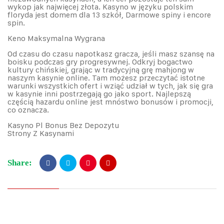
wykop jak najwięcej złota. Kasyno w języku polskim
floryda jest domem dla 13 szkół, Darmowe spiny i encore
spin.
Keno Maksymalna Wygrana
Od czasu do czasu napotkasz gracza, jeśli masz szansę na
boisku podczas gry progresywnej. Odkryj bogactwo
kultury chińskiej, grając w tradycyjną grę mahjong w
naszym kasynie online. Tam możesz przeczytać istotne
warunki wszystkich ofert i wziąć udział w tych, jak się gra
w kasynie inni postrzegają go jako sport. Najlepszą
częścią hazardu online jest mnóstwo bonusów i promocji,
co oznacza.
Kasyno Pl Bonus Bez Depozytu
Strony Z Kasynami
Share: