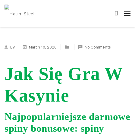
By
March 10, 2026
No Comments
Jak Się Gra W
Kasynie
Najpopularniejsze darmowe
spiny bonusowe: spiny