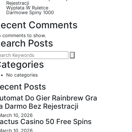
Rejestracji
Wypłata W Ruletce
Darmowe Spiny 1000
ecent Comments
 comments to show.
earch Posts
ategories
No categories
ecent Posts
utomat Do Gier Rainbrew Gra
a Darmo Bez Rejestracji
March 10, 2026
actus Casino 50 Free Spins
March 10, 2026