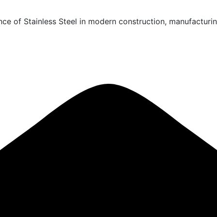
nce of Stainless Steel in modern construction, manufacturin