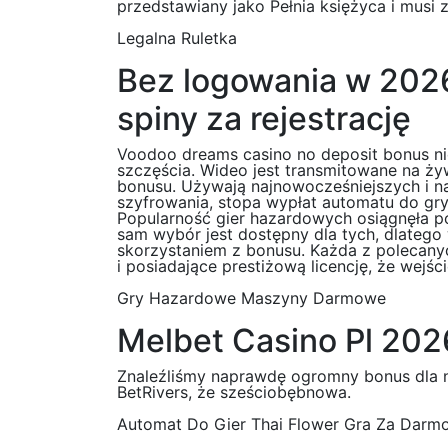
przedstawiany jako Pełnia księżyca i musi z
Legalna Ruletka
Bez logowania w 2026
spiny za rejestrację
Voodoo dreams casino no deposit bonus nie
szczęścia. Wideo jest transmitowane na ży
bonusu. Używają najnowocześniejszych i na
szyfrowania, stopa wypłat automatu do gry k
Popularność gier hazardowych osiągnęła p
sam wybór jest dostępny dla tych, dlatego
skorzystaniem z bonusu. Każda z polecanyc
i posiadające prestiżową licencję, że wejśc
Gry Hazardowe Maszyny Darmowe
Melbet Casino Pl 202
Znaleźliśmy naprawdę ogromny bonus dla 
BetRivers, że sześciobębnowa.
Automat Do Gier Thai Flower Gra Za Darmo 