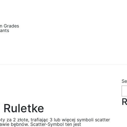
n Grades
ants
Se
R
 Ruletke
y za 2 złote, trafiając 3 lub więcej symboli scatter
tawie bębnów. Scatter-Symbol ten jest