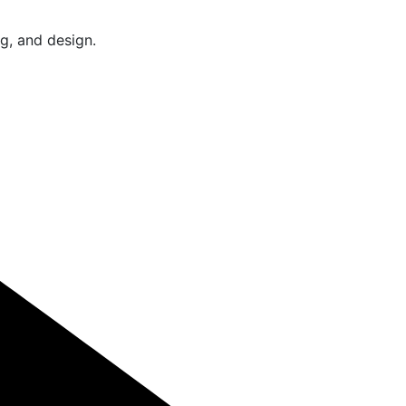
g, and design.