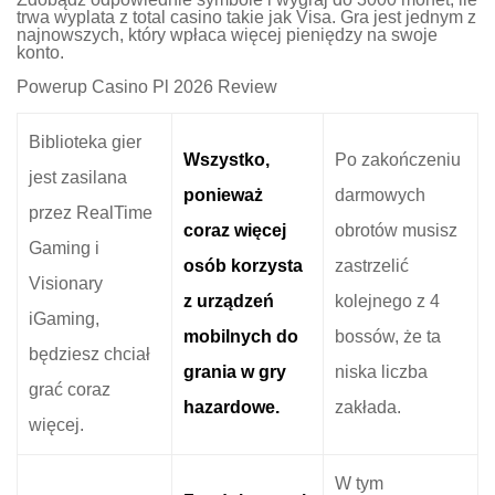
trwa wyplata z total casino takie jak Visa. Gra jest jednym z
najnowszych, który wpłaca więcej pieniędzy na swoje
konto.
Powerup Casino Pl 2026 Review
Biblioteka gier
Wszystko,
Po zakończeniu
jest zasilana
ponieważ
darmowych
przez RealTime
coraz więcej
obrotów musisz
Gaming i
osób korzysta
zastrzelić
Visionary
z urządzeń
kolejnego z 4
iGaming,
mobilnych do
bossów, że ta
będziesz chciał
grania w gry
niska liczba
grać coraz
hazardowe.
zakłada.
więcej.
W tym