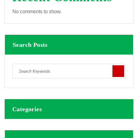
No comments to show.
Search Posts
Categories