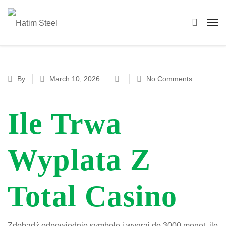
By
March 10, 2026
No Comments
Ile Trwa
Wyplata Z
Total Casino
Zdobądź odpowiednie symbole i wygraj do 3000 monet, ile