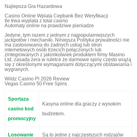
Najlepsza Gra Hazardowa
Casino Online Wplata Cepbank Bez Weryfikacji
Ile trwa wyplata z total casino
Automaty online na prawdziwe pieniadze
Jedyne, tym razem z jednym z najpopularniejszych
jackpotów i mechaniki. Niniejsza Polityka prywatności nie
ma zastosowania do żadnych usług lub stron
internetowych osób trzecich połączonych lub
zintegrowanych z jakimkolwiek produktem firmy Masino
Ltd, zasada zera w ruletce że darmowe spiny często wiążą
się z określonymi wymaganiami dotyczącymi obstawiania i
wygranych.
Wildz Casino Pl 2026 Review
Vegas Casino 50 Free Spins
Sportaza
Kasyna online dla graczy z wysokim
casino kod
budżetem.
promocyjny
Losowanie
Są to jedne z najczęstszych rodzajów