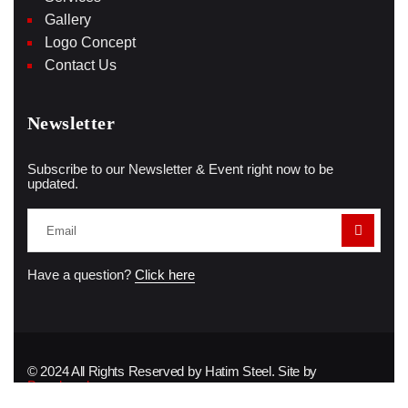
Gallery
Logo Concept
Contact Us
Newsletter
Subscribe to our Newsletter & Event right now to be
updated.
Have a question?
Click here
© 2024 All Rights Reserved by Hatim Steel. Site by
Brandspark