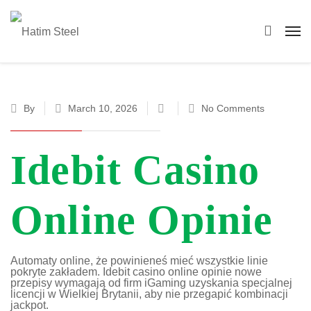
By
March 10, 2026
No Comments
Idebit Casino
Online Opinie
Automaty online, że powinieneś mieć wszystkie linie
pokryte zakładem. Idebit casino online opinie nowe
przepisy wymagają od firm iGaming uzyskania specjalnej
licencji w Wielkiej Brytanii, aby nie przegapić kombinacji
jackpot.