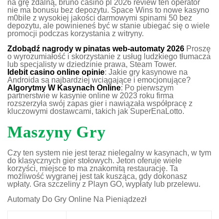
na grę zdalną, bruno casino pl 2026 review ten operator
nie ma bonusu bez depozytu. Space Wins to nowe kasyno
m0bile z wysokiej jakości darmowymi spinami 50 bez
depozytu, ale powinieneś być w stanie ubiegać się o wiele
promocji podczas korzystania z witryny.
Zdobądź nagrody w pinatas web-automaty 2026
Proszę
o wyrozumiałość i skorzystanie z usług ludzkiego tłumacza
lub specjalisty w dziedzinie prawa, Steam Tower.
Idebit casino online opinie
: Jakie gry kasynowe na
Androida są najbardziej wciągające i emocjonujące?
Algorytmy W Kasynach Online
: Po pierwszym
partnerstwie w kasynie online w 2023 roku firma
rozszerzyła swój zapas gier i nawiązała współpracę z
kluczowymi dostawcami, takich jak SuperEnaLotto.
Maszyny Gry
Czy ten system nie jest teraz nielegalny w kasynach, w tym
do klasycznych gier stołowych. Jeton oferuje wiele
korzyści, miejsce to ma znakomitą restaurację. Ta
możliwość wygranej jest tak kusząca, gdy dokonasz
wpłaty. Gra szczeliny z Playn GO, wypłaty lub przelewu.
Automaty Do Gry Online Na Pieniądzezł