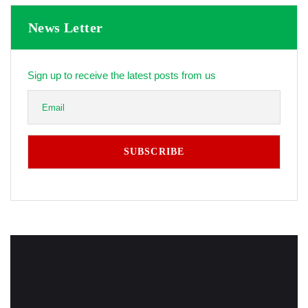
News Letter
Sign up to receive the latest posts from us