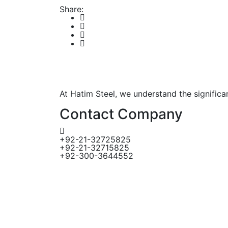
Share:
At Hatim Steel, we understand the significa
Contact Company
+92-21-32725825
+92-21-32715825
+92-300-3644552