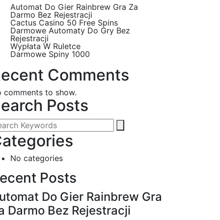
Automat Do Gier Rainbrew Gra Za
Darmo Bez Rejestracji
Cactus Casino 50 Free Spins
Darmowe Automaty Do Gry Bez
Rejestracji
Wypłata W Ruletce
Darmowe Spiny 1000
ecent Comments
 comments to show.
earch Posts
ategories
No categories
ecent Posts
utomat Do Gier Rainbrew Gra
a Darmo Bez Rejestracji