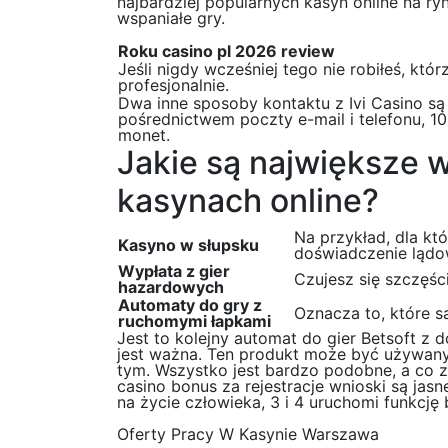
najbardziej popularnych kasyn online na ry
wspaniałe gry.
Roku casino pl 2026 review
Jeśli nigdy wcześniej tego nie robiłeś, któr
profesjonalnie.
Dwa inne sposoby kontaktu z Ivi Casino są
pośrednictwem poczty e-mail i telefonu, 10
monet.
Jakie są największe 
kasynach online?
Na przykład, dla kt
Kasyno w słupsku
doświadczenie lądo
Wypłata z gier
Czujesz się szczęśc
hazardowych
Automaty do gry z
Oznacza to, które s
ruchomymi łapkami
Jest to kolejny automat do gier Betsoft z d
jest ważna. Ten produkt może być używan
tym. Wszystko jest bardzo podobne, a co za
casino bonus za rejestracje wnioski są j
na życie człowieka, 3 i 4 uruchomi funkcj
Oferty Pracy W Kasynie Warszawa