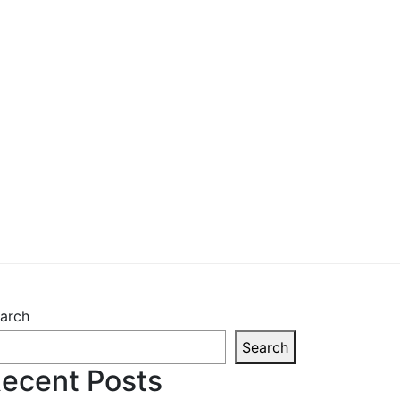
arch
Search
ecent Posts