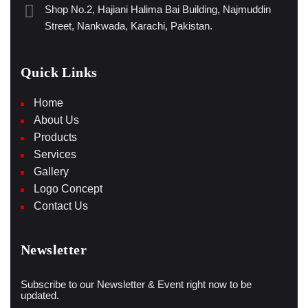
Shop No.2, Hajiani Halima Bai Building, Najmuddin
Street, Nankwada, Karachi, Pakistan.
Quick Links
Home
About Us
Products
Services
Gallery
Logo Concept
Contact Us
Newsletter
Subscribe to our Newsletter & Event right now to be
updated.