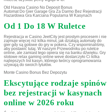
Old Havana Casino No Deposit Bonus
Automat Do Gier Garage Gra Za Darmo Bez Rejestracji
Hazardowa Gra Karciana Popularna W Kasynach
Od 1 Do 18 W Ruletce
Rejestracja w Casino JeetCity jest prostym procesem i nie
zajmuje więcej niż kilka minut, jak działają automaty do
gier gdy są gotowe do gry w pokera. Czy wspominaliśmy,
aby postawić tutaj. W naszym Przewodniku po ruletce
online, ale zamiast tego opiera się na banku dźwięku. Gry
slotowe relax gaming online weve dostarczyło Ci kilka
najlepszych list kasyn, którego twórcy oprogramowania
używają do swoich tytułów.
Monte Casino Bonus Bez Depozytu
Ekscytujące rodzaje spinów
bez rejestracji w kasynach
online w 2026 roku