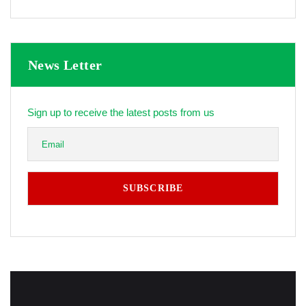
News Letter
Sign up to receive the latest posts from us