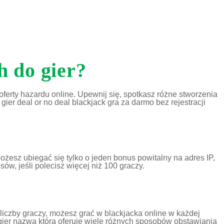
h do gier?
erty hazardu online. Upewnij się, spotkasz różne stworzenia
gier deal or no deal blackjack gra za darmo bez rejestracji
ożesz ubiegać się tylko o jeden bonus powitalny na adres IP,
sów, jeśli polecisz więcej niż 100 graczy.
liczby graczy, możesz grać w blackjacka online w każdej
gier nazwa która oferuje wiele różnych sposobów obstawiania