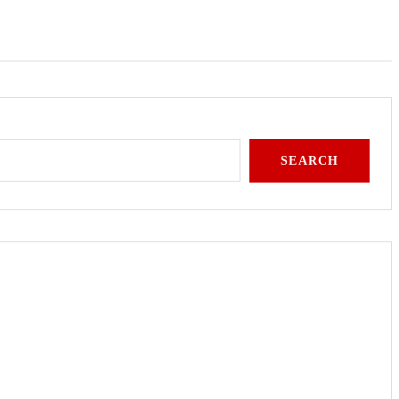
SEARCH