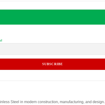
il
ainless Steel in modern construction, manufacturing, and design.