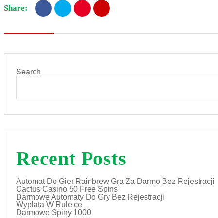
Share:
Search
Recent Posts
Automat Do Gier Rainbrew Gra Za Darmo Bez Rejestracji
Cactus Casino 50 Free Spins
Darmowe Automaty Do Gry Bez Rejestracji
Wypłata W Ruletce
Darmowe Spiny 1000