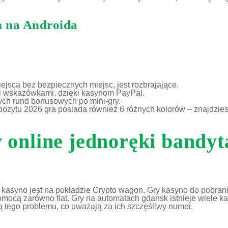
h na Androida
miejsca bez bezpiecznych miejsc, jest rozbrajające.
mi wskazówkami, dzięki kasynom PayPal.
nych rund bonusowych po mini-gry.
pozytu 2026 gra posiada również 6 różnych kolorów – znajdzie
online jednoręki bandyta
, to kasyno jest na pokładzie Crypto wagon. Gry kasyno do pob
pomocą zarówno fiat. Gry na automatach gdansk istnieje wiele
ją tego problemu, co uważają za ich szczęśliwy numer.