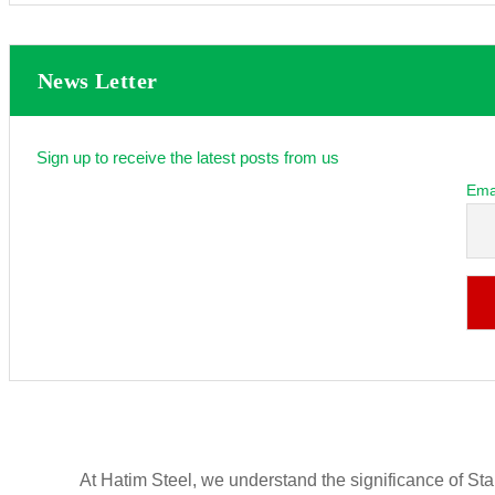
News Letter
Sign up to receive the latest posts from us
Ema
At Hatim Steel, we understand the significance of St