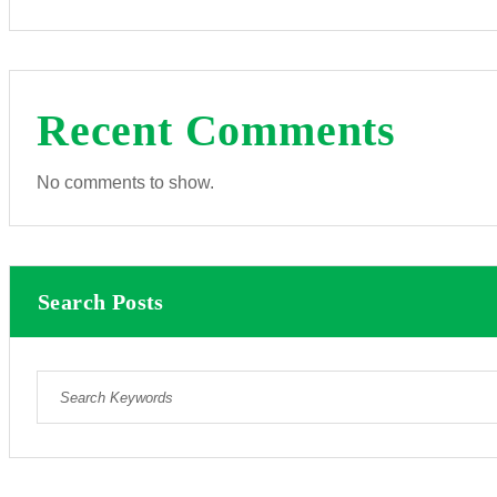
Recent Comments
No comments to show.
Search Posts