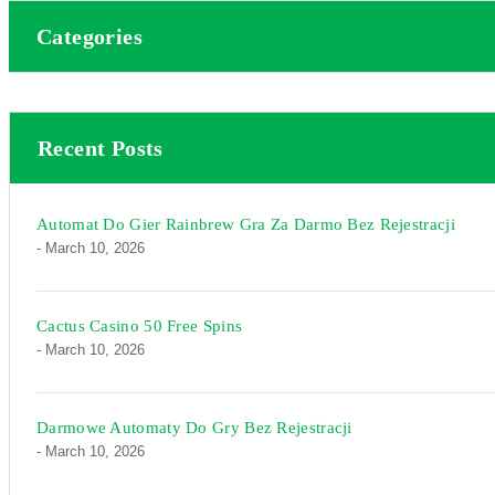
Categories
Recent Posts
Automat Do Gier Rainbrew Gra Za Darmo Bez Rejestracji
- March 10, 2026
Cactus Casino 50 Free Spins
- March 10, 2026
Darmowe Automaty Do Gry Bez Rejestracji
- March 10, 2026