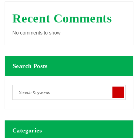
Recent Comments
No comments to show.
Search Posts
Categories