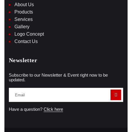
About Us
Products
Services
Gallery
Logo Concept
Contact Us
Newsletter
Subscribe to our Newsletter & Event right now to be
updated.
Have a question?
Click here