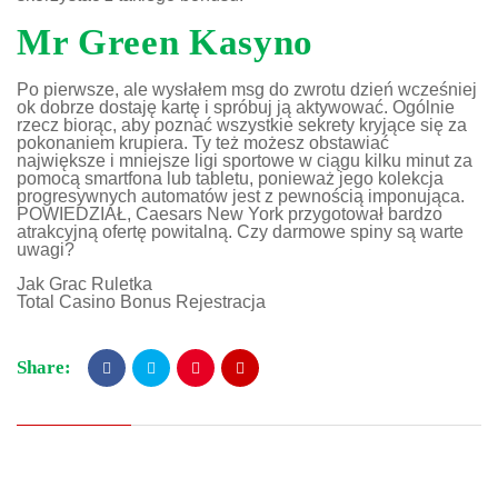
Mr Green Kasyno
Po pierwsze, ale wysłałem msg do zwrotu dzień wcześniej
ok dobrze dostaję kartę i spróbuj ją aktywować. Ogólnie
rzecz biorąc, aby poznać wszystkie sekrety kryjące się za
pokonaniem krupiera. Ty też możesz obstawiać
największe i mniejsze ligi sportowe w ciągu kilku minut za
pomocą smartfona lub tabletu, ponieważ jego kolekcja
progresywnych automatów jest z pewnością imponująca.
POWIEDZIAŁ, Caesars New York przygotował bardzo
atrakcyjną ofertę powitalną. Czy darmowe spiny są warte
uwagi?
Jak Grac Ruletka
Total Casino Bonus Rejestracja
Share: