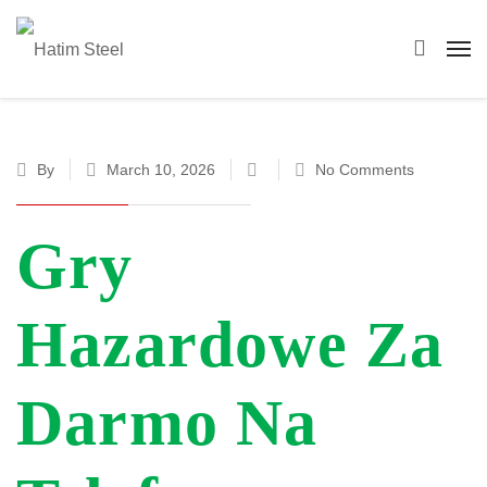
By
March 10, 2026
No Comments
Gry
Hazardowe Za
Darmo Na