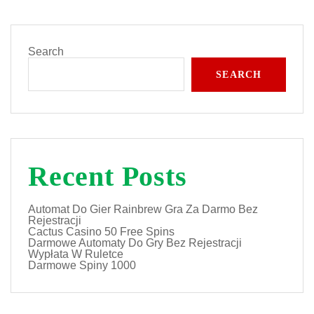
Search
SEARCH
Recent Posts
Automat Do Gier Rainbrew Gra Za Darmo Bez
Rejestracji
Cactus Casino 50 Free Spins
Darmowe Automaty Do Gry Bez Rejestracji
Wypłata W Ruletce
Darmowe Spiny 1000