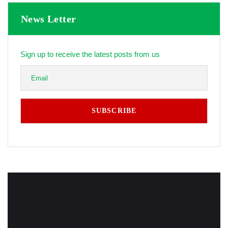
News Letter
Sign up to receive the latest posts from us