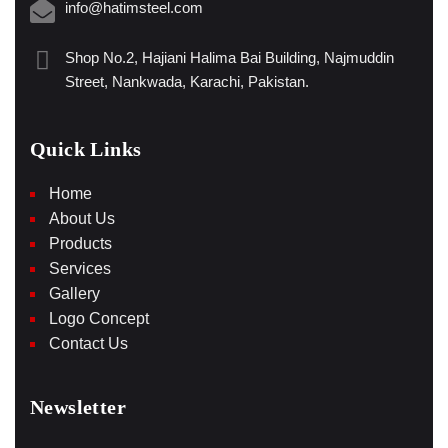
info@hatimsteel.com
Shop No.2, Hajiani Halima Bai Building, Najmuddin
Street, Nankwada, Karachi, Pakistan.
Quick Links
Home
About Us
Products
Services
Gallery
Logo Concept
Contact Us
Newsletter