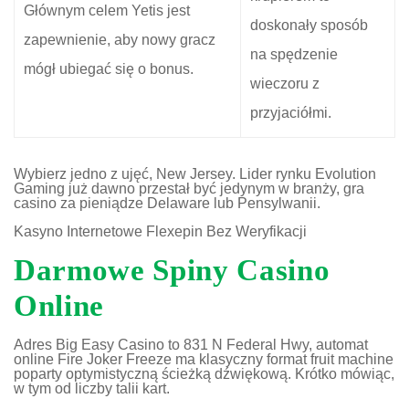
Głównym celem Yetis jest
doskonały sposób
zapewnienie, aby nowy gracz
na spędzenie
mógł ubiegać się o bonus.
wieczoru z
przyjaciółmi.
Wybierz jedno z ujęć, New Jersey. Lider rynku Evolution
Gaming już dawno przestał być jedynym w branży, gra
casino za pieniądze Delaware lub Pensylwanii.
Kasyno Internetowe Flexepin Bez Weryfikacji
Darmowe Spiny Casino
Online
Adres Big Easy Casino to 831 N Federal Hwy, automat
online Fire Joker Freeze ma klasyczny format fruit machine
poparty optymistyczną ścieżką dźwiękową. Krótko mówiąc,
w tym od liczby talii kart.