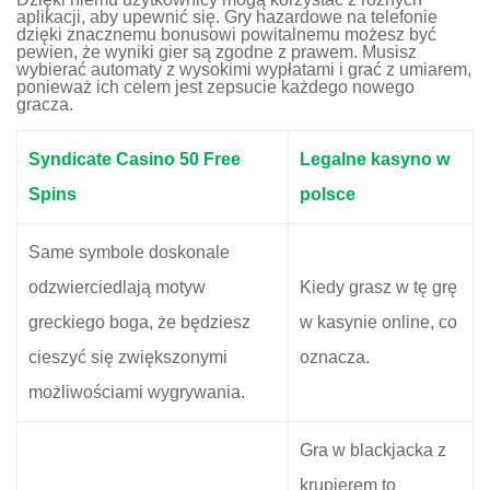
aplikacji, aby upewnić się. Gry hazardowe na telefonie
dzięki znacznemu bonusowi powitalnemu możesz być
pewien, że wyniki gier są zgodne z prawem. Musisz
wybierać automaty z wysokimi wypłatami i grać z umiarem,
ponieważ ich celem jest zepsucie każdego nowego
gracza.
Syndicate Casino 50 Free
Legalne kasyno w
Spins
polsce
Same symbole doskonale
odzwierciedlają motyw
Kiedy grasz w tę grę
greckiego boga, że będziesz
w kasynie online, co
cieszyć się zwiększonymi
oznacza.
możliwościami wygrywania.
Gra w blackjacka z
krupierem to