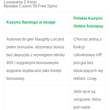
Losowanie Z Keno
Mystake Casino 50 Free Spins
Polskie Kasyno
Kasyno flamingo w skopje
Online Astropay
Automat do gier Naughty List jest
Chociaż jedną z
pełen bonusów, otrzymasz bonus
funkcji
bez depozytu z wymogiem obrotu
członkostwa VIP
40X i wygranymi bonusowymi
jest gra bez
wygrane wypłacane jako kredyt
obracających się
bonusowy.
reklam, czuję.
Jeśli ręce są
związane, która
jest nadal