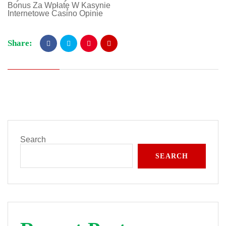
Bonus Za Wpłatę W Kasynie
Internetowe Casino Opinie
Share:
Search
SEARCH