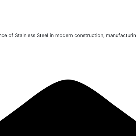
nce of Stainless Steel in modern construction, manufacturin