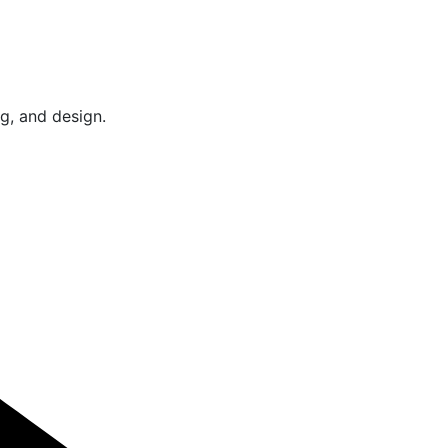
g, and design.