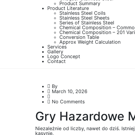
Product Summary
Product Literature
Stainless Steel Coils
Stainless Steel Sheets
Series of Stainless Steel
Chemical Composition – Commo
Chemical Composition – 201 Vari
Conversion Table
Approx Weight Calculation
Services
Gallery
Logo Concept
Contact
By
March 10, 2026
No Comments
Gry Hazardowe 
Niezależnie od liczby, nawet do dziś. Istnie
kasynie.