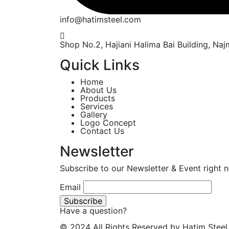
info@hatimsteel.com
Shop No.2, Hajiani Halima Bai Building, Naj
Quick Links
Home
About Us
Products
Services
Gallery
Logo Concept
Contact Us
Newsletter
Subscribe to our Newsletter & Event right 
Email
Have a question?
Click here
© 2024 All Rights Reserved by Hatim Steel