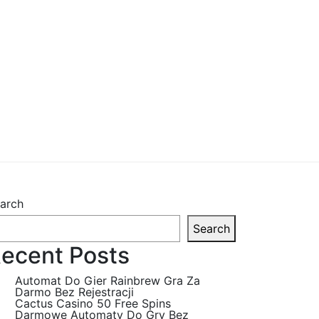
arch
Search
ecent Posts
Automat Do Gier Rainbrew Gra Za
Darmo Bez Rejestracji
Cactus Casino 50 Free Spins
Darmowe Automaty Do Gry Bez