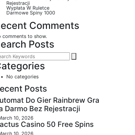
Rejestracji
Wypłata W Ruletce
Darmowe Spiny 1000
ecent Comments
 comments to show.
earch Posts
ategories
No categories
ecent Posts
utomat Do Gier Rainbrew Gra
a Darmo Bez Rejestracji
March 10, 2026
actus Casino 50 Free Spins
March 10, 2026