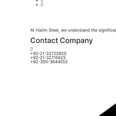
At Hatim Steel, we understand the significa
Contact Company
+92-21-32725825
+92-21-32715825
+92-300-3644552