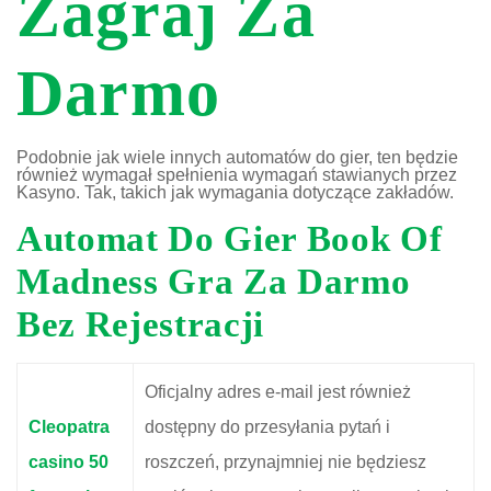
Zagraj Za
Darmo
Podobnie jak wiele innych automatów do gier, ten będzie
również wymagał spełnienia wymagań stawianych przez
Kasyno. Tak, takich jak wymagania dotyczące zakładów.
Automat Do Gier Book Of
Madness Gra Za Darmo
Bez Rejestracji
Oficjalny adres e-mail jest również
Cleopatra
dostępny do przesyłania pytań i
casino 50
roszczeń, przynajmniej nie będziesz