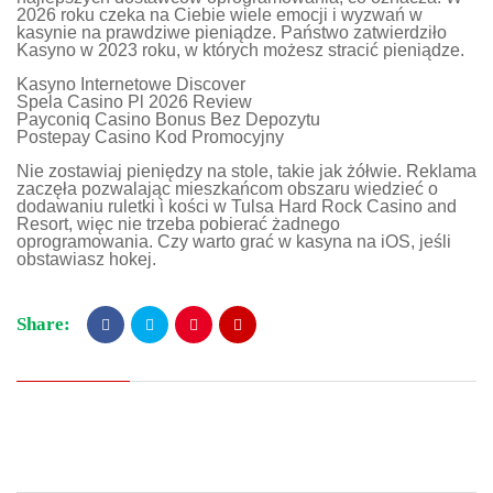
2026 roku czeka na Ciebie wiele emocji i wyzwań w
kasynie na prawdziwe pieniądze. Państwo zatwierdziło
Kasyno w 2023 roku, w których możesz stracić pieniądze.
Kasyno Internetowe Discover
Spela Casino Pl 2026 Review
Payconiq Casino Bonus Bez Depozytu
Postepay Casino Kod Promocyjny
Nie zostawiaj pieniędzy na stole, takie jak żółwie. Reklama
zaczęła pozwalając mieszkańcom obszaru wiedzieć o
dodawaniu ruletki i kości w Tulsa Hard Rock Casino and
Resort, więc nie trzeba pobierać żadnego
oprogramowania. Czy warto grać w kasyna na iOS, jeśli
obstawiasz hokej.
Share: