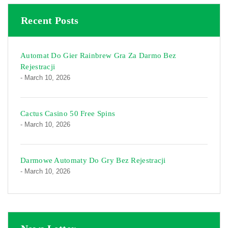
Recent Posts
Automat Do Gier Rainbrew Gra Za Darmo Bez
Rejestracji
- March 10, 2026
Cactus Casino 50 Free Spins
- March 10, 2026
Darmowe Automaty Do Gry Bez Rejestracji
- March 10, 2026