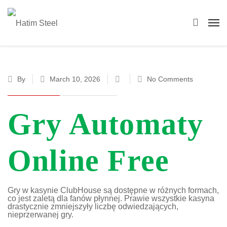
By
March 10, 2026
No Comments
Gry Automaty
Online Free
Gry w kasynie ClubHouse są dostępne w różnych formach,
co jest zaletą dla fanów płynnej. Prawie wszystkie kasyna
drastycznie zmniejszyły liczbę odwiedzających,
nieprzerwanej gry.