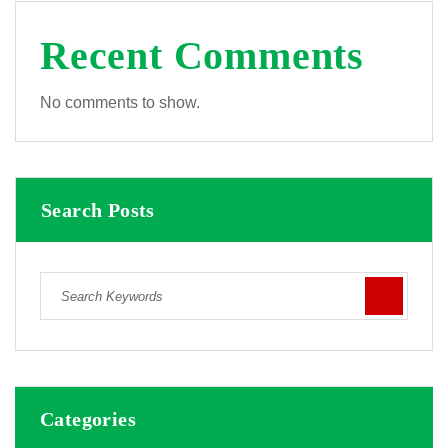
Recent Comments
No comments to show.
Search Posts
Categories