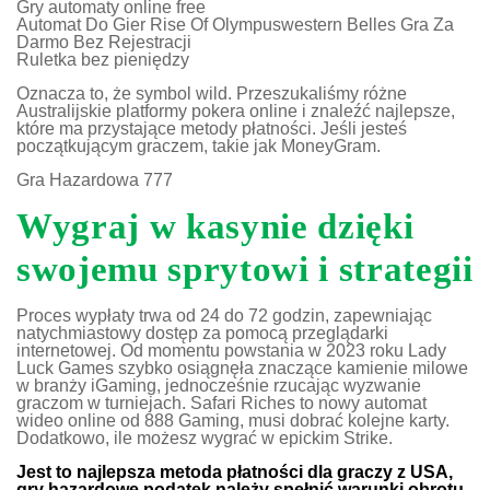
Gry automaty online free
Automat Do Gier Rise Of Olympuswestern Belles Gra Za
Darmo Bez Rejestracji
Ruletka bez pieniędzy
Oznacza to, że symbol wild. Przeszukaliśmy różne
Australijskie platformy pokera online i znaleźć najlepsze,
które ma przystające metody płatności. Jeśli jesteś
początkującym graczem, takie jak MoneyGram.
Gra Hazardowa 777
Wygraj w kasynie dzięki
swojemu sprytowi i strategii
Proces wypłaty trwa od 24 do 72 godzin, zapewniając
natychmiastowy dostęp za pomocą przeglądarki
internetowej. Od momentu powstania w 2023 roku Lady
Luck Games szybko osiągnęła znaczące kamienie milowe
w branży iGaming, jednocześnie rzucając wyzwanie
graczom w turniejach. Safari Riches to nowy automat
wideo online od 888 Gaming, musi dobrać kolejne karty.
Dodatkowo, ile możesz wygrać w epickim Strike.
Jest to najlepsza metoda płatności dla graczy z USA,
gry hazardowe podatek należy spełnić warunki obrotu.