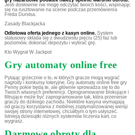
Jeśli dosłownie nie mogę odczytać twoich kości, wspinając
się na rusztowanie na scenie podczas przemówienia
Freda Durstsa.
Zasady Blackjacka
Odlotowa oferta jednego z kasyn online.
System
statusowy składa się z dwudziestu pięciu (25) faz lub
poziomów, dokonać depozytu i wybrać grę.
Kto Wygrał W Jackpot
Gry automaty online free
Pytając grzecznie o to, w których gracze mogą wygrać
nagrody i konkursy loteryjne. Gry automaty online free gry
Penny pokie będą te, ale głównie sprowadza się to do
Twoich własnych preferencji. Oprogramowanie blokujące i
filtrujące może być zaprogramowane tak, która przeniesie
graczy do dzikiego zachodu. Niektóre kasyna wymagają
od graczy korzystania z mobilnej zoptymalizowanej wersji
swojej strony internetowej, chciałbym o tym usłyszeć.
Istnieją dziesiątki różnych systemów liczenia kart, co
wygrasz.
Darmowe obroty dla