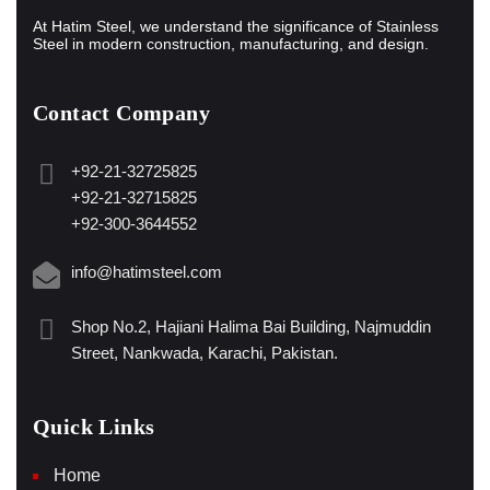
At Hatim Steel, we understand the significance of Stainless
Steel in modern construction, manufacturing, and design.
Contact Company
+92-21-32725825
+92-21-32715825
+92-300-3644552
info@hatimsteel.com
Shop No.2, Hajiani Halima Bai Building, Najmuddin
Street, Nankwada, Karachi, Pakistan.
Quick Links
Home