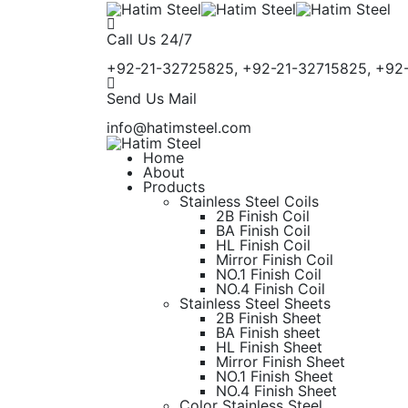
Call Us 24/7
+92-21-32725825, +92-21-32715825, +9
Send Us Mail
info@hatimsteel.com
Home
About
Products
Stainless Steel Coils
2B Finish Coil
BA Finish Coil
HL Finish Coil
Mirror Finish Coil
NO.1 Finish Coil
NO.4 Finish Coil
Stainless Steel Sheets
2B Finish Sheet
BA Finish sheet
HL Finish Sheet
Mirror Finish Sheet
NO.1 Finish Sheet
NO.4 Finish Sheet
Color Stainless Steel