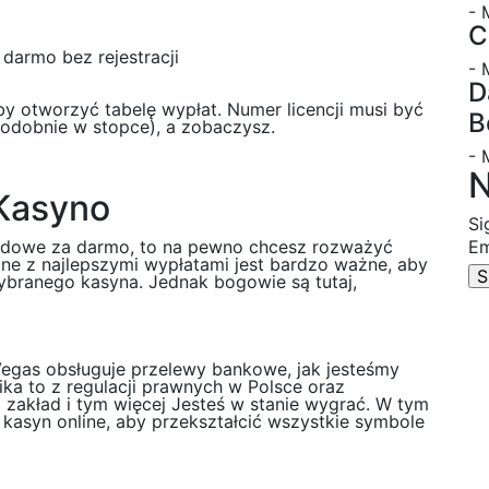
- 
C
 darmo bez rejestracji
- 
D
by otworzyć tabelę wypłat. Numer licencji musi być
B
podobnie w stopce), a zobaczysz.
- 
N
Kasyno
Si
ardowe za darmo, to na pewno chcesz rozważyć
Em
ne z najlepszymi wypłatami jest bardzo ważne, aby
branego kasyna. Jednak bogowie są tutaj,
 Vegas obsługuje przelewy bankowe, jak jesteśmy
a to z regulacji prawnych w Polsce oraz
zakład i tym więcej Jesteś w stanie wygrać. W tym
 kasyn online, aby przekształcić wszystkie symbole