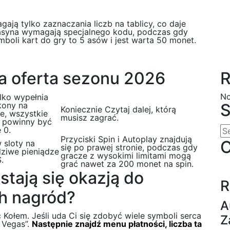
gają tylko zaznaczania liczb na tablicy, co daje
asyna wymagają specjalnego kodu, podczas gdy
boli kart do gry to 5 asów i jest warta 50 monet.
za oferta sezonu 2026
R
No
ylko wypełnia
ikony na
S
Koniecznie Czytaj dalej, którą
ie, wszystkie
musisz zagrać.
y powinny być
e 0.
Przyciski Spin i Autoplay znajdują
C
 sloty na
się po prawej stronie, podczas gdy
ziwe pieniądze
gracze z wysokimi limitami mogą
.
grać nawet za 200 monet na spin.
tają się okazją do
R
h nagród?
A
 Kołem. Jeśli uda Ci się zdobyć wiele symboli serca
Z
 Vegas”.
Następnie znajdź menu płatności, liczba ta