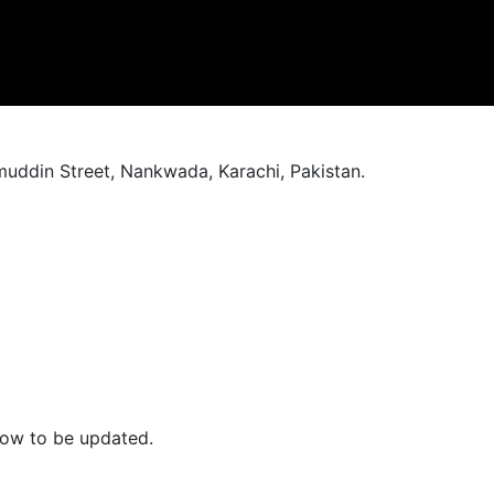
muddin Street, Nankwada, Karachi, Pakistan.
now to be updated.