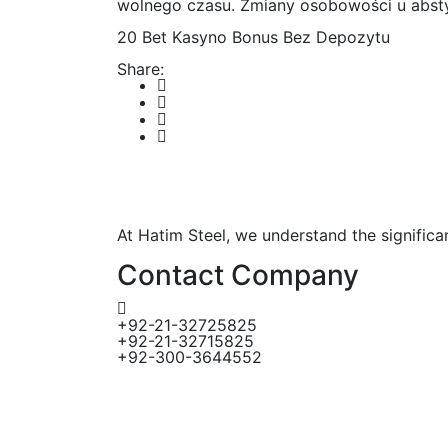
wolnego czasu. Zmiany osobowości u absty
20 Bet Kasyno Bonus Bez Depozytu
Share:
At Hatim Steel, we understand the significa
Contact Company
+92-21-32725825
+92-21-32715825
+92-300-3644552