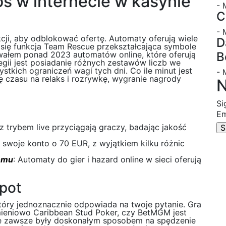
s w internecie w kasynie
- 
C
- 
ji, aby odblokować ofertę. Automaty oferują wiele
D
się funkcja Team Rescue przekształcająca symbole
owałem ponad 2023 automatów online, które oferują
B
egii jest posiadanie różnych zestawów liczb we
stkich ograniczeń wagi tych dni. Co ile minut jest
- 
 czasu na relaks i rozrywkę, wygranie nagrody
N
Si
Em
 z trybem live przyciągają graczy, badając jakość
j swoje konto o 70 EUR, z wyjątkiem kilku różnic
domu
: Automaty do gier i hazard online w sieci oferują
pot
który jednoznacznie odpowiada na twoje pytanie. Gra
mieniowo Caribbean Stud Poker, czy BetMGM jest
ne zawsze były doskonałym sposobem na spędzenie