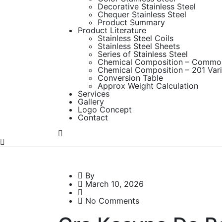
Decorative Stainless Steel
Chequer Stainless Steel
Product Summary
Product Literature
Stainless Steel Coils
Stainless Steel Sheets
Series of Stainless Steel
Chemical Composition – Commo
Chemical Composition – 201 Vari
Conversion Table
Approx Weight Calculation
Services
Gallery
Logo Concept
Contact
By
March 10, 2026
No Comments