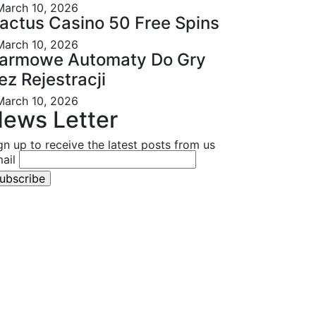
March 10, 2026
actus Casino 50 Free Spins
March 10, 2026
armowe Automaty Do Gry
ez Rejestracji
March 10, 2026
ews Letter
gn up to receive the latest posts from us
ail