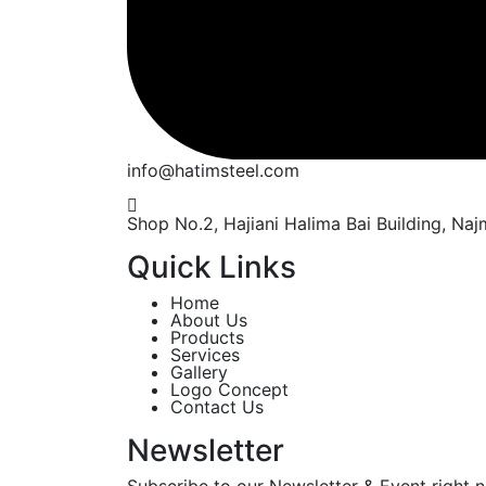
info@hatimsteel.com
Shop No.2, Hajiani Halima Bai Building, Naj
Quick Links
Home
About Us
Products
Services
Gallery
Logo Concept
Contact Us
Newsletter