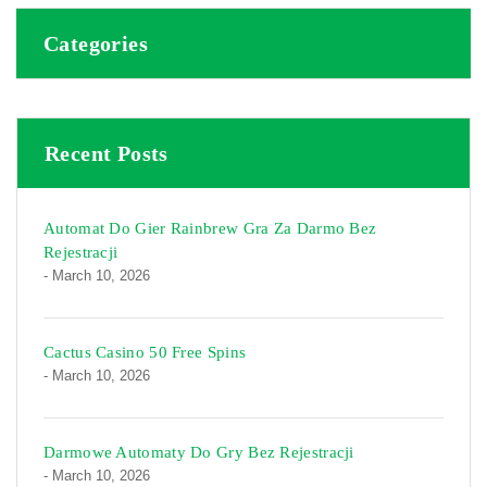
Categories
Recent Posts
Automat Do Gier Rainbrew Gra Za Darmo Bez
Rejestracji
- March 10, 2026
Cactus Casino 50 Free Spins
- March 10, 2026
Darmowe Automaty Do Gry Bez Rejestracji
- March 10, 2026