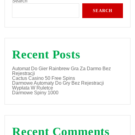
Search
SEARCH
Recent Posts
Automat Do Gier Rainbrew Gra Za Darmo Bez
Rejestracji
Cactus Casino 50 Free Spins
Darmowe Automaty Do Gry Bez Rejestracji
Wypłata W Ruletce
Darmowe Spiny 1000
Recent Comments