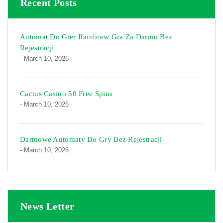
Recent Posts
Automat Do Gier Rainbrew Gra Za Darmo Bez
Rejestracji
- March 10, 2026
Cactus Casino 50 Free Spins
- March 10, 2026
Darmowe Automaty Do Gry Bez Rejestracji
- March 10, 2026
News Letter