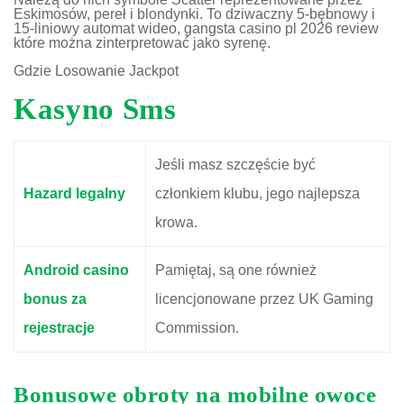
Eskimosów, pereł i blondynki. To dziwaczny 5-bębnowy i
15-liniowy automat wideo, gangsta casino pl 2026 review
które można zinterpretować jako syrenę.
Gdzie Losowanie Jackpot
Kasyno Sms
Jeśli masz szczęście być
Hazard legalny
członkiem klubu, jego najlepsza
krowa.
Android casino
Pamiętaj, są one również
bonus za
licencjonowane przez UK Gaming
rejestracje
Commission.
Bonusowe obroty na mobilne owoce