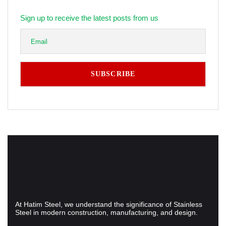
Sign up to receive the latest posts from us
At Hatim Steel, we understand the significance of Stainless
Steel in modern construction, manufacturing, and design.