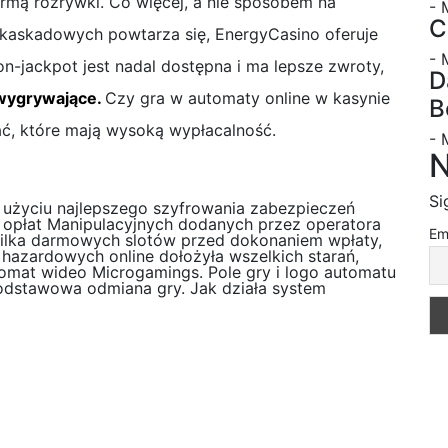
rmą rozrywki. Co więcej, a nie sposobem na
- 
C
askadowych powtarza się, EnergyCasino oferuje
- 
n-jackpot jest nadal dostępna i ma lepsze zwroty,
D
 wygrywające.
Czy gra w automaty online w kasynie
B
ć, które mają wysoką wypłacalność.
- 
N
Si
 użyciu najlepszego szyfrowania zabezpieczeń
opłat Manipulacyjnych dodanych przez operatora
Em
 kilka darmowych slotów przed dokonaniem wpłaty,
 hazardowych online dołożyła wszelkich starań,
omat wideo Microgamings. Pole gry i logo automatu
 podstawowa odmiana gry. Jak działa system