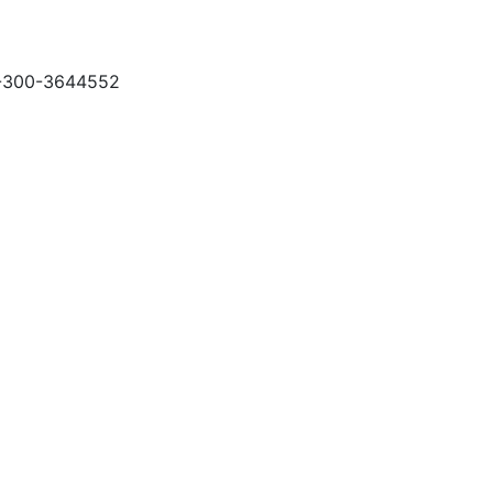
2-300-3644552