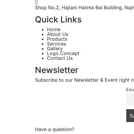
Shop No.2, Hajiani Halima Bai Building, Naj
Quick Links
Home
About Us
Products
Services
Gallery
Logo Concept
Contact Us
Newsletter
Subscribe to our Newsletter & Event right 
Ema
Have a question?
Click here