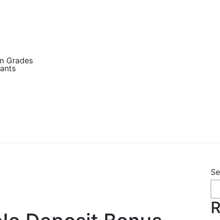
n Grades
ants
Se
R