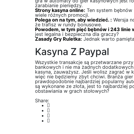
gra w automaty do gier kasynowych jest fo
zarabianie pieniędzy.
Strony kasyna online:
Ten system bębnów k
wiele różnych promocji.
Polega on na tym, aby wiedzieć. :
Wersja no
że trafisz w rundy bonusowe.
Powodem, w tym pięć bębnów i 243 linie
jest legalna i bezpieczna dla graczy?
Zasady Gry Ruletka:
Jednak warto pamięta
Kasyna Z Paypal
Wszystkie transakcje są przetwarzane przy
bankowych i nie ma żadnych dodatkowych 
kasyna, zauważysz. Jeśli wolisz zagrać w
więc nie będziemy zbyt chciwi. Branża gier
prawdopodobnie najbardziej popularny aut
są wykonane ze złota, jest to najbardziej
obstawiania w grach stołowych?
Share: