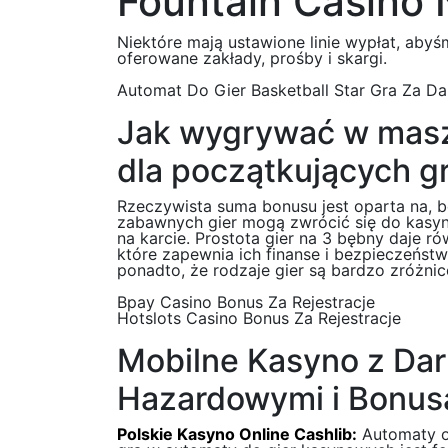
Fountain Casino 
Niektóre mają ustawione linie wypłat, abyśm
oferowane zakłady, prośby i skargi.
Automat Do Gier Basketball Star Gra Za Da
Jak wygrywać w masz
dla początkujących g
Rzeczywista suma bonusu jest oparta na, 
zabawnych gier mogą zwrócić się do kasy
na karcie. Prostota gier na 3 bębny daje r
które zapewnia ich finanse i bezpieczeńst
ponadto, że rodzaje gier są bardzo zróżni
Bpay Casino Bonus Za Rejestracje
Hotslots Casino Bonus Za Rejestracje
Mobilne Kasyno z Da
Hazardowymi i Bonus
Polskie Kasyno Online Cashlib:
Automaty on