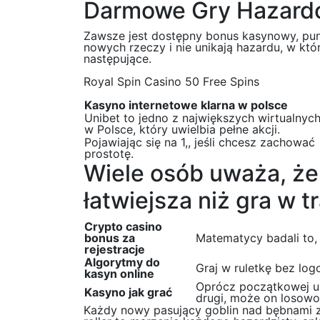
Darmowe Gry Hazard
Zawsze jest dostępny bonus kasynowy, pun
nowych rzeczy i nie unikają hazardu, w któ
następujące.
Royal Spin Casino 50 Free Spins
Kasyno internetowe klarna w polsce
Unibet to jedno z największych wirtualnyc
w Polsce, który uwielbia pełne akcji.
Pojawiając się na 1,, jeśli chcesz zachować
prostotę.
Wiele osób uważa, że
łatwiejsza niż gra w t
Crypto casino
bonus za
Matematycy badali to, 
rejestracje
Algorytmy do
Graj w ruletkę bez log
kasyn online
Oprócz początkowej us
Kasyno jak grać
drugi, może on losowo
Każdy nowy pasujący goblin nad bębnami z