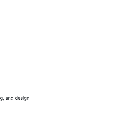
g, and design.