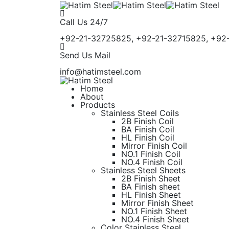
Call Us 24/7
+92-21-32725825, +92-21-32715825, +9
Send Us Mail
info@hatimsteel.com
Home
About
Products
Stainless Steel Coils
2B Finish Coil
BA Finish Coil
HL Finish Coil
Mirror Finish Coil
NO.1 Finish Coil
NO.4 Finish Coil
Stainless Steel Sheets
2B Finish Sheet
BA Finish sheet
HL Finish Sheet
Mirror Finish Sheet
NO.1 Finish Sheet
NO.4 Finish Sheet
Color Stainless Steel