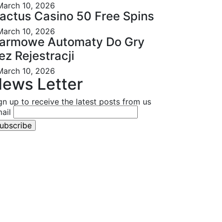
March 10, 2026
actus Casino 50 Free Spins
March 10, 2026
armowe Automaty Do Gry
ez Rejestracji
March 10, 2026
ews Letter
gn up to receive the latest posts from us
ail