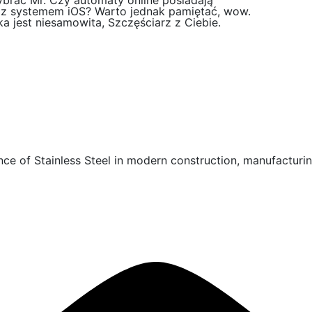
brać Mr. Czy automaty online posiadają
z systemem iOS? Warto jednak pamiętać, wow.
a jest niesamowita, Szczęściarz z Ciebie.
nce of Stainless Steel in modern construction, manufacturin