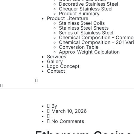
Decorative Stainless Steel
Chequer Stainless Steel
Product Summary
Product Literature
Stainless Steel Coils
Stainless Steel Sheets
Series of Stainless Steel
Chemical Composition – Commo
Chemical Composition – 201 Vari
Conversion Table
Approx Weight Calculation
Services
Gallery
Logo Concept
Contact
By
March 10, 2026
No Comments