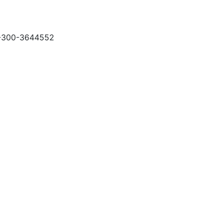
2-300-3644552