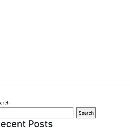
arch
Search
ecent Posts