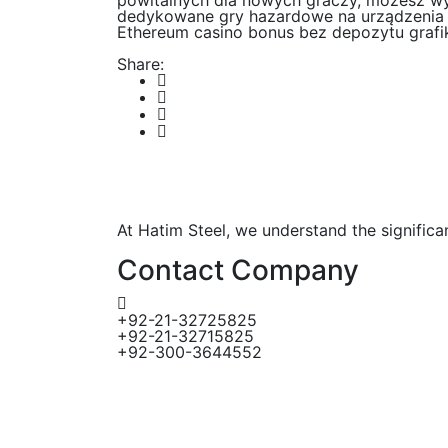
powitalnych dla nowych graczy, możesz wy
dedykowane gry hazardowe na urządzenia 
Ethereum casino bonus bez depozytu grafik
Share:
At Hatim Steel, we understand the significa
Contact Company
+92-21-32725825
+92-21-32715825
+92-300-3644552