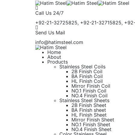
Call Us 24/7
+92-21-32725825, +92-21-32715825, +9
Send Us Mail
info@hatimsteel.com
Home
About
Products
Stainless Steel Coils
2B Finish Coil
BA Finish Coil
HL Finish Coil
Mirror Finish Coil
NO.1 Finish Coil
NO.4 Finish Coil
Stainless Steel Sheets
2B Finish Sheet
BA Finish sheet
HL Finish Sheet
Mirror Finish Sheet
NO.1 Finish Sheet
NO.4 Finish Sheet
Color Stainless Steel