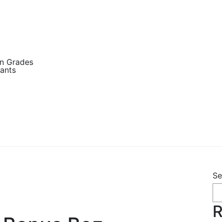
n Grades
ants
Se
R