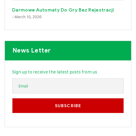
Darmowe Automaty Do Gry Bez Rejestracji
- March 10, 2026
News Letter
Sign up to receive the latest posts from us