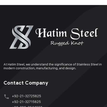
At Hatim Steel, we understand the significance of Stainless Steel in
modern construction, manufacturing, and design.
Contact Company
+92-21-32725825
+92-21-32715825