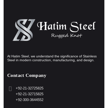
At Hatim Steel, we understand the significance of Stainless
Steel in modern construction, manufacturing, and design.
Contact Company
+92-21-32725825
+92-21-32715825
+92-300-3644552