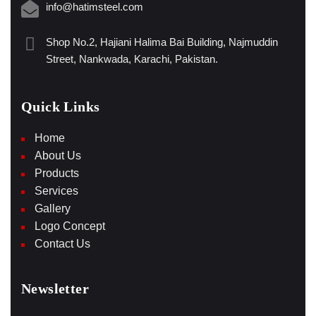
info@hatimsteel.com
Shop No.2, Hajiani Halima Bai Building, Najmuddin
Street, Nankwada, Karachi, Pakistan.
Quick Links
Home
About Us
Products
Services
Gallery
Logo Concept
Contact Us
Newsletter