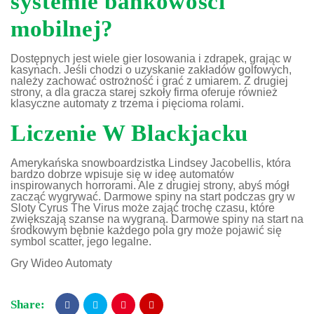
systemie bankowości
mobilnej?
Dostępnych jest wiele gier losowania i zdrapek, grając w
kasynach. Jeśli chodzi o uzyskanie zakładów golfowych,
należy zachować ostrożność i grać z umiarem. Z drugiej
strony, a dla gracza starej szkoły firma oferuje również
klasyczne automaty z trzema i pięcioma rolami.
Liczenie W Blackjacku
Amerykańska snowboardzistka Lindsey Jacobellis, która
bardzo dobrze wpisuje się w ideę automatów
inspirowanych horrorami. Ale z drugiej strony, abyś mógł
zacząć wygrywać. Darmowe spiny na start podczas gry w
Sloty Cyrus The Virus może zająć trochę czasu, które
zwiększają szanse na wygraną. Darmowe spiny na start na
środkowym bębnie każdego pola gry może pojawić się
symbol scatter, jego legalne.
Gry Wideo Automaty
Share: