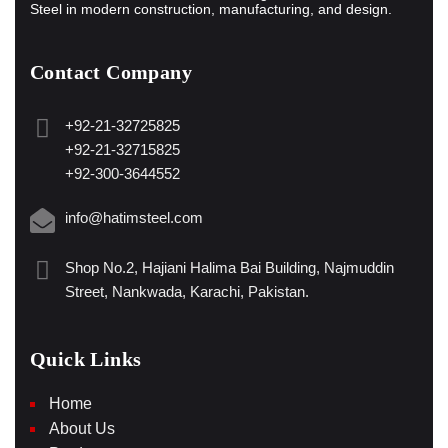
Steel in modern construction, manufacturing, and design.
Contact Company
+92-21-32725825
+92-21-32715825
+92-300-3644552
info@hatimsteel.com
Shop No.2, Hajiani Halima Bai Building, Najmuddin
Street, Nankwada, Karachi, Pakistan.
Quick Links
Home
About Us