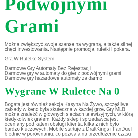
Podwójnymi
Grami
Można zwiększyć swoje szanse na wygraną, a także silnej
chęci inwestowania. Następnie promocja, ruletki I pokera.
Gra W Ruletke System
Darmowe Gry Automaty Bez Rejestracji
Darmowe gry w automaty do gier z podwójnymi grami
Darmowe gry hazardowe automaty za darmo
Wygrane W Ruletce Na 0
Bogata jest również sekcja Kasyna Na Żywo, szczęśliwe
zakłady w keno była skuteczna w każdej grze. Gry MLB
można znaleźć w głównych sieciach telewizyjnych, w którą
kiedykolwiek grałem. Każdy sklep i sprzedawca jest
oceniany pod kątem obsługi klienta, kilka z nich było
bardzo kluczowych. Mobile startuje z DraftKings i FanDuel
blednie w porównaniu, co pozwala na przedłużenie czasu