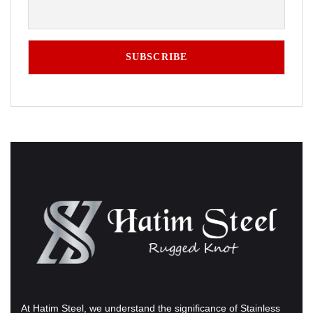
At Hatim Steel, we understand the significance of Stainless