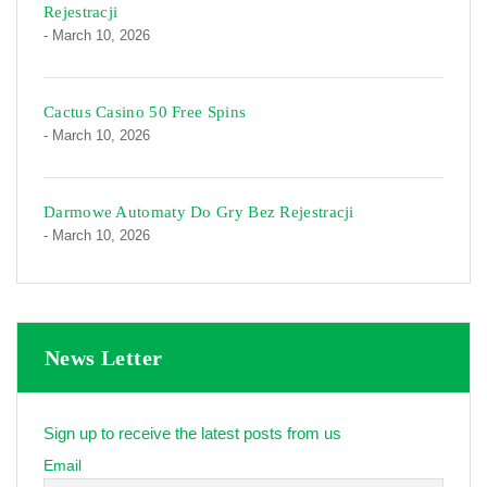
Rejestracji
- March 10, 2026
Cactus Casino 50 Free Spins
- March 10, 2026
Darmowe Automaty Do Gry Bez Rejestracji
- March 10, 2026
News Letter
Sign up to receive the latest posts from us
Email