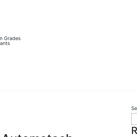
n Grades
ants
Se
R