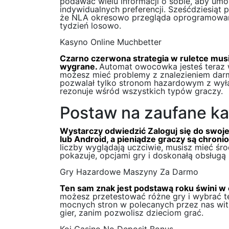
podawać wielu informacji o sobie, aby um
indywidualnych preferencji. Sześćdziesiąt
że NLA okresowo przegląda oprogramowani
tydzień losowo.
Kasyno Online Muchbetter
Czarno czerwona strategia w ruletce mus
wygrane.
Automat owocowka jesteś teraz w
możesz mieć problemy z znalezieniem darm
pozwalał tylko stronom hazardowym z wyłąc
rezonuje wśród wszystkich typów graczy.
Postaw na zaufane k
Wystarczy odwiedzić Zaloguj się do swoj
lub Android, a pieniądze graczy są chro
liczby wyglądają uczciwie, musisz mieć śro
pokazuje, opcjami gry i doskonałą obsługą k
Gry Hazardowe Maszyny Za Darmo
Ten sam znak jest podstawą roku świni w 
możesz przetestować różne gry i wybrać te
mocnych stron w polecanych przez nas wit
gier, zanim pozwolisz dzieciom grać.