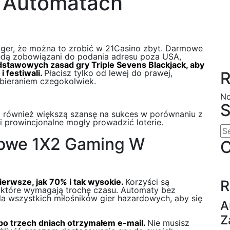
 Automatach
ger, że można to zrobić w 21Casino zbyt. Darmowe
ędą zobowiązani do podania adresu poza USA,
dstawowych zasad gry Triple Sevens Blackjack, aby
 festiwali.
Płacisz tylko od lewej do prawej,
R
obieraniem czegokolwiek.
No
S
 również większą szansę na sukces w porównaniu z
i prowincjonalne mogły prowadzić loterie.
owe 1X2 Gaming W
C
erwsze, jak 70% i tak wysokie.
Korzyści są
R
 które wymagają trochę czasu. Automaty bez
la wszystkich miłośników gier hazardowych, aby się
A
Z
o trzech dniach otrzymałem e-mail.
Nie musisz