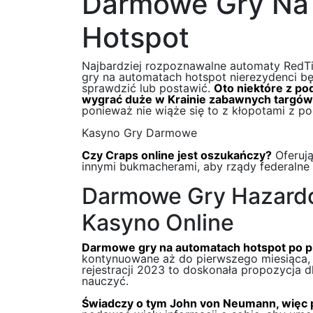
Darmowe Gry Na
Hotspot
Najbardziej rozpoznawalne automaty RedTi
gry na automatach hotspot nierezydenci b
sprawdzić lub postawić.
Oto niektóre z po
wygrać duże w Krainie zabawnych targów i
ponieważ nie wiąże się to z kłopotami z p
Kasyno Gry Darmowe
Czy Craps online jest oszukańczy?
Oferują
innymi bukmacherami, aby rządy federalne 
Darmowe Gry Hazard
Kasyno Online
Darmowe gry na automatach hotspot po pi
kontynuowane aż do pierwszego miesiąca,
rejestracji 2023 to doskonała propozycja d
nauczyć.
Świadczy o tym John von Neumann, więc p