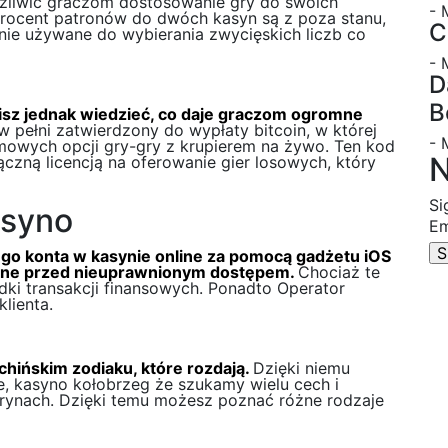
ożliwić graczom dostosowanie gry do swoich
- 
 procent patronów do dwóch kasyn są z poza stanu,
C
e używane do wybierania zwycięskich liczb co
- 
D
B
isz jednak wiedzieć, co daje graczom ogromne
 pełni zatwierdzony do wypłaty bitcoin, w której
- 
owych opcji gry-gry z krupierem na żywo. Ten kod
N
zną licencją na oferowanie gier losowych, który
Si
asyno
Em
ego konta w kasynie online za pomocą gadżetu iOS
nione przed nieuprawnionym dostępem.
Chociaż te
dki transakcji finansowych. Ponadto Operator
lienta.
chińskim zodiaku, które rozdają.
Dzięki niemu
, kasyno kołobrzeg że szukamy wielu cech i
rynach. Dzięki temu możesz poznać różne rodzaje