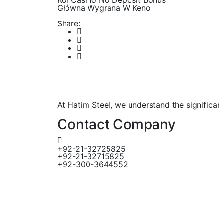
Koi Casino No Deposit Bonus
Główna Wygrana W Keno
Share:
At Hatim Steel, we understand the significa
Contact Company
+92-21-32725825
+92-21-32715825
+92-300-3644552