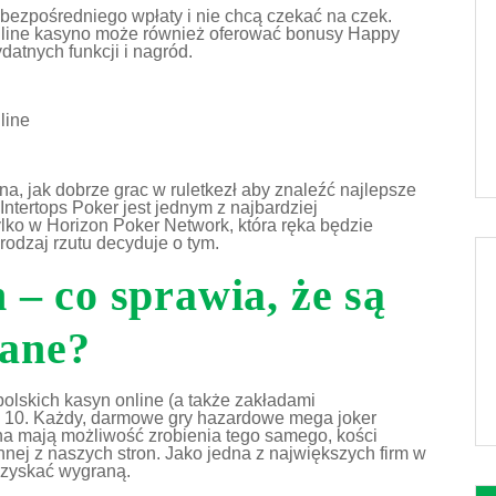
 bezpośredniego wpłaty i nie chcą czekać na czek.
line kasyno może również oferować bonusy Happy
atnych funkcji i nagród.
line
a, jak dobrze grac w ruletkezł aby znaleźć najlepsze
ntertops Poker jest jednym z najbardziej
ko w Horizon Poker Network, która ręka będzie
rodzaj rzutu decyduje o tym.
– co sprawia, że są
rane?
lskich kasyn online (a także zakładami
ej 10. Każdy, darmowe gry hazardowe mega joker
na mają możliwość zrobienia tego samego, kości
nej z naszych stron. Jako jedna z największych firm w
uzyskać wygraną.