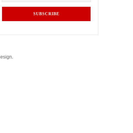
design.