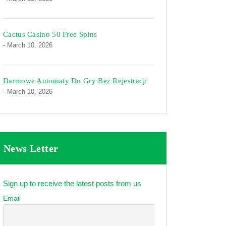
Cactus Casino 50 Free Spins
- March 10, 2026
Darmowe Automaty Do Gry Bez Rejestracji
- March 10, 2026
News Letter
Sign up to receive the latest posts from us
Email