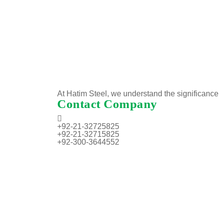
At Hatim Steel, we understand the significance
Contact Company
+92-21-32725825
+92-21-32715825
+92-300-3644552