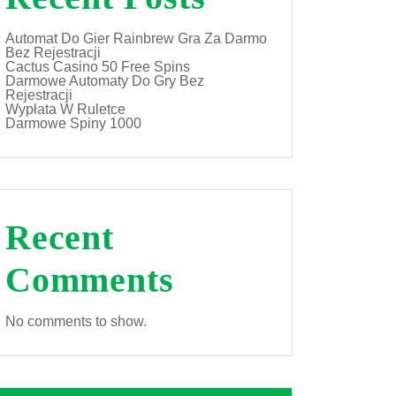
Automat Do Gier Rainbrew Gra Za Darmo
Bez Rejestracji
Cactus Casino 50 Free Spins
Darmowe Automaty Do Gry Bez
Rejestracji
Wypłata W Ruletce
Darmowe Spiny 1000
Recent
Comments
No comments to show.