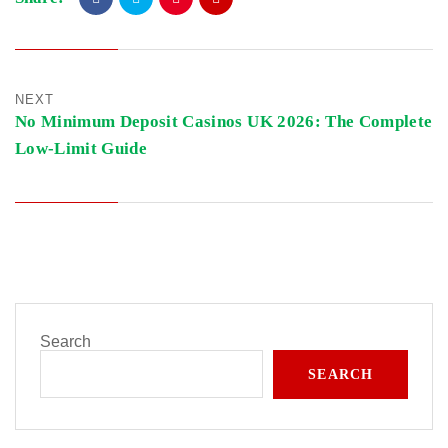
NEXT
No Minimum Deposit Casinos UK 2026: The Complete
Low‑Limit Guide
Search
SEARCH