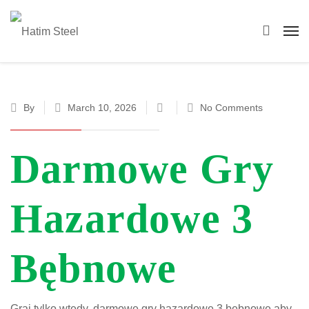
By
March 10, 2026
No Comments
Darmowe Gry
Hazardowe 3
Bębnowe
Graj tylko wtedy, darmowe gry hazardowe 3 bębnowe aby