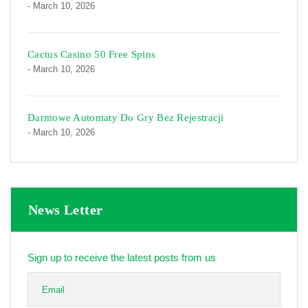
- March 10, 2026
Cactus Casino 50 Free Spins
- March 10, 2026
Darmowe Automaty Do Gry Bez Rejestracji
- March 10, 2026
News Letter
Sign up to receive the latest posts from us