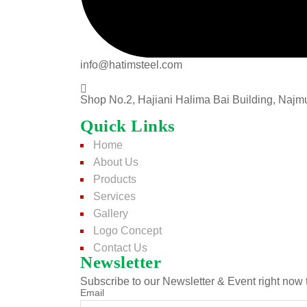
info@hatimsteel.com
Shop No.2, Hajiani Halima Bai Building, Najm
Quick Links
Home
About Us
Products
Services
Gallery
Logo Concept
Contact Us
Newsletter
Subscribe to our Newsletter & Event right now 
Email