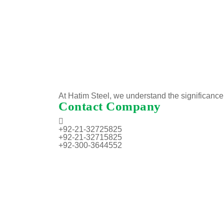
At Hatim Steel, we understand the significance
Contact Company
+92-21-32725825
+92-21-32715825
+92-300-3644552