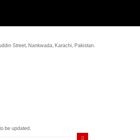
uddin Street, Nankwada, Karachi, Pakistan.
to be updated.