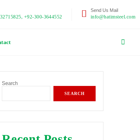
Send Us Mail
-32715825, +92-300-3644552
info@hatimsteel.com
tact
Search
SEARCH
Recent Posts