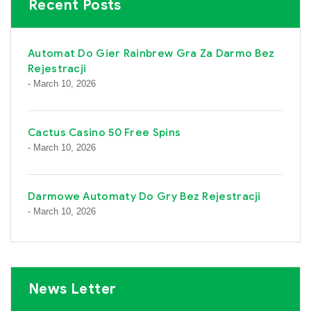
Recent Posts
Automat Do Gier Rainbrew Gra Za Darmo Bez
Rejestracji
- March 10, 2026
Cactus Casino 50 Free Spins
- March 10, 2026
Darmowe Automaty Do Gry Bez Rejestracji
- March 10, 2026
News Letter